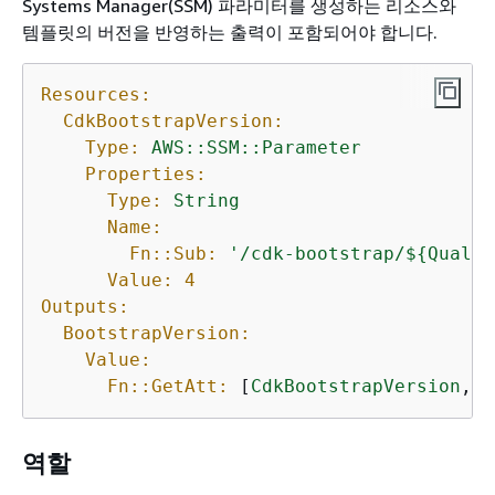
Systems Manager(SSM) 파라미터를 생성하는 리소스와
템플릿의 버전을 반영하는 출력이 포함되어야 합니다.
Resources:
CdkBootstrapVersion:
Type:
AWS::SSM::Parameter
Properties:
Type:
String
Name:
Fn::Sub:
'/cdk-bootstrap/$
{
Qualif
Value:
4
Outputs:
BootstrapVersion:
Value:
Fn::GetAtt:
 [
CdkBootstrapVersion
, 
V
역할