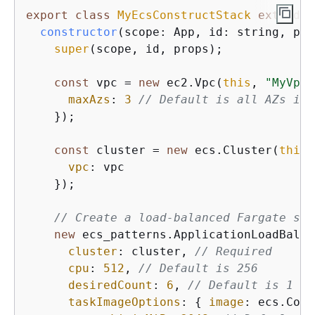
export
class
MyEcsConstructStack
extends
constructor
(
scope: App, id: string, pro
super
(scope, id, props);

const
 vpc = 
new
 ec2.Vpc(
this
, 
"MyVpc"
maxAzs
: 
3
// Default is all AZs in 
    });

const
 cluster = 
new
 ecs.Cluster(
this
,
vpc
: vpc

    });

// Create a load-balanced Fargate ser
new
 ecs_patterns.ApplicationLoadBalan
cluster
: cluster, 
// Required
cpu
: 
512
, 
// Default is 256
desiredCount
: 
6
, 
// Default is 1
taskImageOptions
: 
{
image
: ecs.Cont