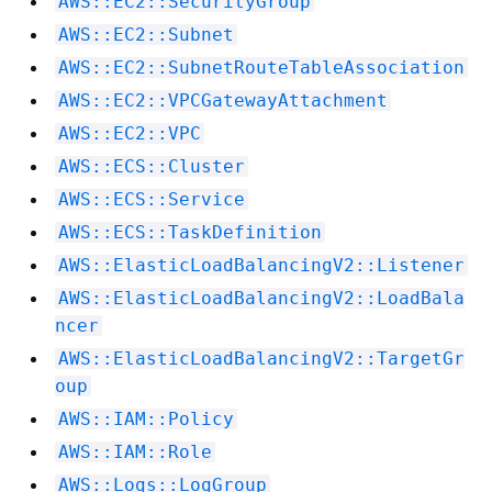
AWS::EC2::SecurityGroup
AWS::EC2::Subnet
AWS::EC2::SubnetRouteTableAssociation
AWS::EC2::VPCGatewayAttachment
AWS::EC2::VPC
AWS::ECS::Cluster
AWS::ECS::Service
AWS::ECS::TaskDefinition
AWS::ElasticLoadBalancingV2::Listener
AWS::ElasticLoadBalancingV2::LoadBala
ncer
AWS::ElasticLoadBalancingV2::TargetGr
oup
AWS::IAM::Policy
AWS::IAM::Role
AWS::Logs::LogGroup