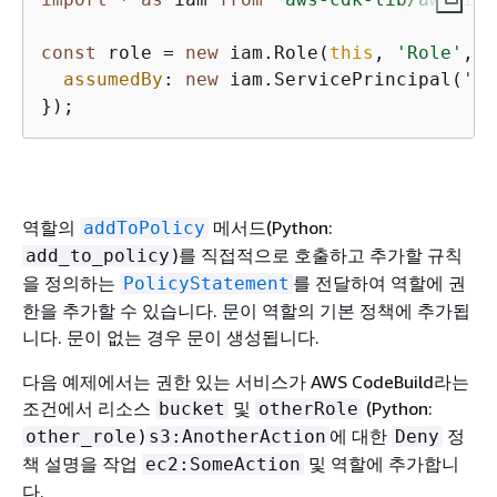
const
 role = 
new
 iam.Role(
this
, 
'Role'
, 
{
assumedBy
: 
new
 iam.ServicePrincipal(
'ec
});
역할의
메서드(Python:
addToPolicy
)를 직접적으로 호출하고 추가할 규칙
add_to_policy
을 정의하는
를 전달하여 역할에 권
PolicyStatement
한을 추가할 수 있습니다. 문이 역할의 기본 정책에 추가됩
니다. 문이 없는 경우 문이 생성됩니다.
다음 예제에서는 권한 있는 서비스가 AWS CodeBuild라는
조건에서 리소스
및
(Python:
bucket
otherRole
)
에 대한
정
other_role
s3:AnotherAction
Deny
책 설명을 작업
및 역할에 추가합니
ec2:SomeAction
다.