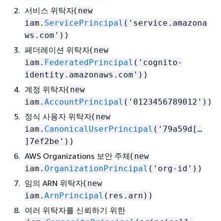
서비스 위탁자(
new
iam.
ServicePrincipal
('service.amazona
)
ws.com')
페더레이션 위탁자(
new
iam.
FederatedPrincipal
('cognito-
)
identity.amazonaws.com')
계정 위탁자(
new
)
iam.
AccountPrincipal
('0123456789012')
정식 사용자 위탁자(
new
iam.
CanonicalUserPrincipal
('79a59d[…​
)
]7ef2be')
AWS Organizations 보안 주체(
new
)
iam.
OrganizationPrincipal
('org-id')
임의 ARN 위탁자(
new
)
iam.
ArnPrincipal
(res.arn)
여러 위탁자를 신뢰하기 위한