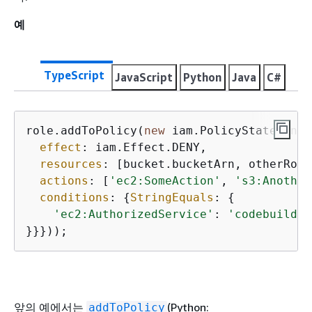
예
TypeScript
JavaScript
Python
Java
C#
role.addToPolicy(
new
 iam.PolicyStatement(
effect
: iam.Effect.DENY,

resources
: [bucket.bucketArn, otherRole
actions
: [
'ec2:SomeAction'
, 
's3:Another
conditions
: 
{
StringEquals
: 
{
'ec2:AuthorizedService'
: 
'codebuild.a
}}}));
앞의 예에서는
(Python:
addToPolicy