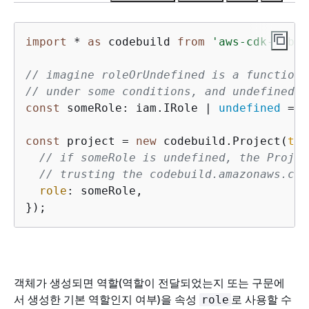
import
 * 
as
 codebuild 
from
'aws-cdk-lib/a
// imagine roleOrUndefined is a function 
// under some conditions, and undefined u
const
 someRole: iam.IRole | 
undefined
 = r
const
 project = 
new
 codebuild.Project(
thi
// if someRole is undefined, the Projec
// trusting the codebuild.amazonaws.com
role
: someRole,

});
객체가 생성되면 역할(역할이 전달되었는지 또는 구문에
서 생성한 기본 역할인지 여부)을 속성
로 사용할 수
role