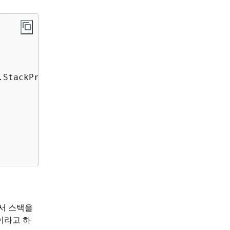
.StackProps
)
{
서 스택을
이라고 하