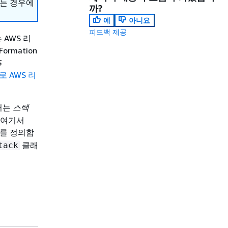
하는 경우에
까?
예
아니요
피드백 제공
 AWS 리
rmation
S
로 AWS 리
서는
스택
 여기서
를 정의합
클래
tack