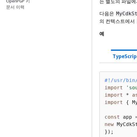
는 별도의 파일에
OpenPGP 키
문서 이력
다음은
MyCdkS
의 컨텍스트에서
예
TypeScrip
#!/usr/bin
import
'so
import
 * 
a
import
{
 M
const
 app 
new
 MyCdkS
});