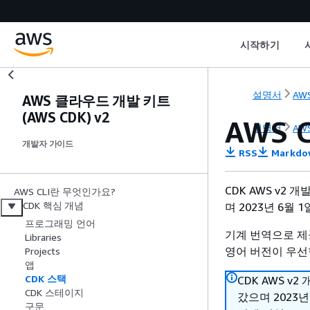
시작하기
설명서
AWS
AWS 클라우드 개발 키트
(AWS CDK) v2
AWS 
설명서
AWS
개발자 가이드
RSS
Markdo
CDK AWS v2 
AWS CLI란 무엇인가요?
CDK 핵심 개념
며 2023년 6월
프로그래밍 언어
기계 번역으로 제
Libraries
영어 버전이 우선
Projects
앱
CDK 스택
CDK AWS v
CDK 스테이지
갔으며 2023
구문