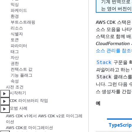
기계 번역으로
믹싱
는 영어 버전이
파케이드
환경
AWS CDK 스택
부트스트래핑
리소스
소스 모음을 나타냅니
식별자
스택으로 함께 배포
토큰
CloudFormati
파라미터
소스 관리를 참
태그
자산
구문을 
Stack
권한
파일
이라고 하는 
컨텍스트 값
기능 플래그
클래스를
Stack
속성
니다. 그런 다음
사전 조건
스 생성자를 간접
시작하기
CDK 라이브러리 작업
예
모범 사례
AWS CDK v1에서 AWS CDK v2로 마이그레
이션
TypeScrip
AWS CDK로 마이그레이션