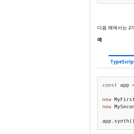
다음 예에서는 2개
예
TypeScrip
const
 app 
new
 MyFirs
new
 MySeco
app.synth(