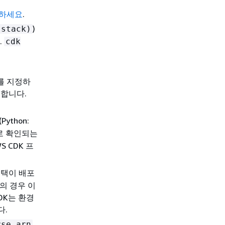
조하세요
.
)
(stack)
.
cdk
를 지정하
정합니다.
(Python:
미터로 확인되는
S CDK 프
 스택이 배포
의 경우 이
DK는 환경
다.
,
rse_arn