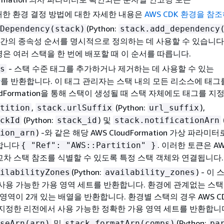
대한 환경 결정 방법에 대한 자세한 내용은
AWS CDK 환경을 참
(Python:
Dependency(stack)
stack.add_dependency
택 간의 종속성 순서를 명시적으로 정의하는 데 사용할 수 있습니다
은 여러 스택을 한 번에 배포할 때 이 순서를 따릅니다.
- 스택 수준 태그를 추가하거나 제거하는 데 사용할 수 있는
s
r
를 반환합니다. 이 태그 관리자는 스택 내의 모든 리소스에 태그
oudFormation을 통해 스택이 생성될 때 스택 자체에도 태그를 지
,
(Python:
),
tition
stack.urlSuffix
url_suffix
(Python:
) 및
ckId
stack_id
stack.notificationArn
) -와 같은 해당 AWS CloudFormation 가상 파라
ion_arn
합니다
. 이러한 토큰은 AW
{
"Ref": "AWS::Partition" }
차 스택 참조를 식별할 수 있도록 특정 스택 객체와 연결됩니다.
(Python:
) - 이
ilabilityZones
availability_zones
사용 가능한 가용 영역 세트를 반환합니다. 환경에 관계없는 스택
 영역이 2개 있는 배열을 반환합니다. 환경별 스택의 경우 AWS C
지정한 리전에서 사용 가능한 정확한 가용 영역 세트를 반환합니
및
(Python:
seArn(arn)
stack.formatArn(comps)
pa