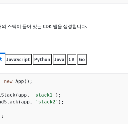
의 스택이 들어 있는 CDK 앱을 생성합니다.
t
JavaScript
Python
Java
C#
Go
= 
new
 App();

tStack(app, 
'stack1'
ndStack(app, 
'stack2'
);

);