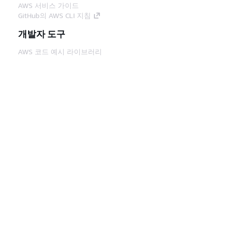
AWS 서비스 가이드
GitHub의 AWS CLI 지침
개발자 도구
AWS 코드 예시 라이브러리
AWS CLI
AWS Builder 센터
AWS 개발자 도구 블로그
유용한 링크
AWS 문서 MCP 서버 다운로드
AWS Console에 로그인
AWS re:Post
프라이버시
사이트 이용 약관
쿠키 기본 설
정
© 2026, Amazon Web Services, Inc. 또는 계열
사. All rights reserved.
한국어