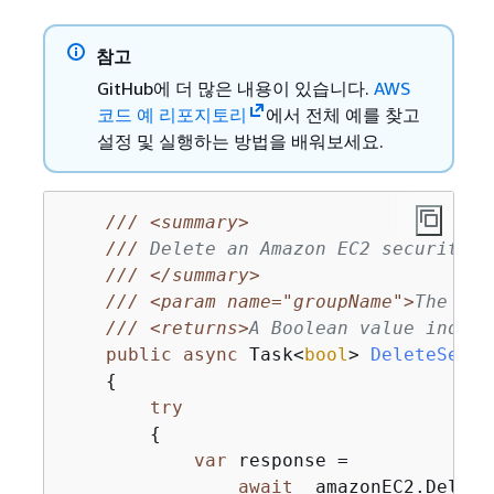
참고
GitHub에 더 많은 내용이 있습니다.
AWS
코드 예 리포지토리
에서 전체 예를 찾고
설정 및 실행하는 방법을 배워보세요.
///
<summary>
///
 Delete an Amazon EC2 security g
///
</summary>
///
<param name="groupName">
The nam
///
<returns>
A Boolean value indica
public
async
 Task<
bool
> 
DeleteSecur
{
try
{
var
 response =

await
 _amazonEC2.Delete