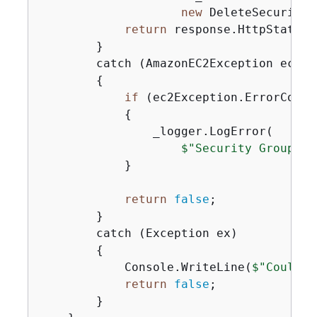
new
 DeleteSecurityG
return
 response.HttpStatusC
        }

        catch (AmazonEC2Exception ec2Exc
{
if
 (ec2Exception.ErrorCode 
{
                _logger.LogError(

$"Security Group 
{
g
            }

return
false
;

        }

        catch (Exception ex)

{
            Console.WriteLine(
$"Couldn'
return
false
;

        }
