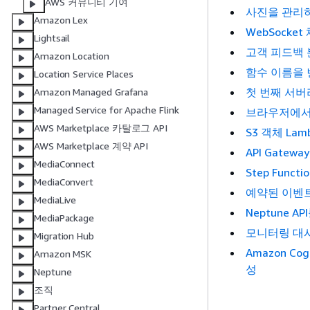
AWS 커뮤니티 기여
사진을 관리
Amazon Lex
WebSocke
Lightsail
고객 피드백
Amazon Location
함수 이름을
Location Service Places
첫 번째 서버
Amazon Managed Grafana
Managed Service for Apache Flink
브라우저에서 
AWS Marketplace 카탈로그 API
S3 객체 La
AWS Marketplace 계약 API
API Gate
MediaConnect
Step Func
MediaConvert
예약된 이벤트
MediaLive
Neptune 
MediaPackage
모니터링 대
Migration Hub
Amazon C
Amazon MSK
성
Neptune
조직
Partner Central