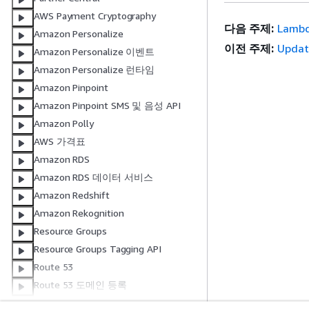
AWS Payment Cryptography
다음 주제:
Lam
Amazon Personalize
이전 주제:
Updat
Amazon Personalize 이벤트
Amazon Personalize 런타임
Amazon Pinpoint
Amazon Pinpoint SMS 및 음성 API
Amazon Polly
AWS 가격표
Amazon RDS
Amazon RDS 데이터 서비스
Amazon Redshift
Amazon Rekognition
Resource Groups
Resource Groups Tagging API
Route 53
Route 53 도메인 등록
Amazon S3