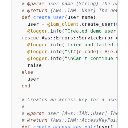
# 
@param
 user_name [String] The name 
# 
@return
 [Aws::IAM::User] The newly 
def
create_user
(user_name)
    user = 
@iam_client
.create_user(
user
@logger
.info(
"Created demo user nam
rescue
 Aws::Errors::ServiceError => e

@logger
.info(
'Tried and failed to c
@logger
.info(
"\t
#
{
e.code}
: 
#
{
e.mess
@logger
.info(
"\nCan't continue the 
    raise

else
    user

end
# Creates an access key for a user.
#
# 
@param
 user [Aws::IAM::User] The us
# 
@return
 [Aws::IAM::AccessKeyPair] T
def
create_access_key_pair
(user)