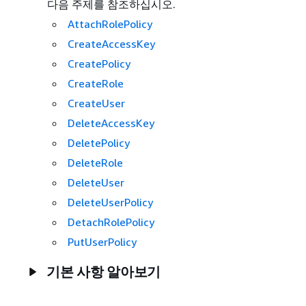
다음 주제를 참조하십시오.
AttachRolePolicy
CreateAccessKey
CreatePolicy
CreateRole
CreateUser
DeleteAccessKey
DeletePolicy
DeleteRole
DeleteUser
DeleteUserPolicy
DetachRolePolicy
PutUserPolicy
기본 사항 알아보기