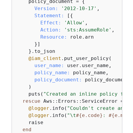
    policy_document = 
{
Version:
'2012-10-17'
,

Statement:
 [
{
Effect:
'Allow'
,

Action:
'sts:AssumeRole'
,

Resource:
 role.arn

      }]

    }.to_json

@iam_client
.put_user_policy(

user_name:
 user.user_name,

policy_name:
 policy_name,

policy_document:
 policy_document

    )

    puts(
"Created an inline policy for 
rescue
 Aws::Errors::ServiceError => e

@logger
.info(
"Couldn't create an in
@logger
.info(
"\t
#
{
e.code}
: 
#
{
e.mess
    raise

end