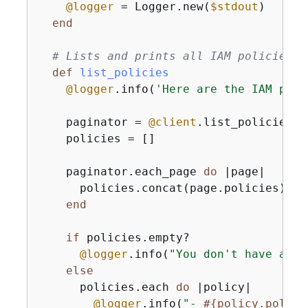
@logger
 = Logger.new(
$stdout
)

end
# Lists and prints all IAM policies i
def
list_policies
@logger
.info(
'Here are the IAM poli
    paginator = 
@client
.list_policies

    policies = []

    paginator.each_page 
do
|page|
      policies.concat(page.policies)

end
if
 policies.empty?

@logger
.info(
"You don't have any 
else
      policies.each 
do
|policy|
@logger
.info(
"- 
#
{
policy.policy