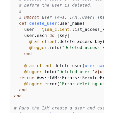
# before the user is deleted.
#
# 
@param
 user [Aws::IAM::User] The us
def
delete_user
(user_name)
    user = 
@iam_client
.list_access_keys
    user.each 
do
|key|
@iam_client
.delete_access_key(
{
a
@logger
.info(
"Deleted access key 
end
@iam_client
.delete_user(
user_name:
 
@logger
.info(
"Deleted user '
#
{
user_
rescue
 Aws::IAM::Errors::ServiceError 
@logger
.error(
"Error deleting user 
end
end
# Runs the IAM create a user and assume