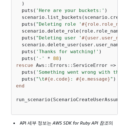
  )

  puts(
'Here are your buckets:'
)

  scenario.list_buckets(scenario.create
  puts(
"Deleting role '
#
{
role.role_name
  scenario.delete_role(role.role_name)

  puts(
"Deleting user '
#
{
user.user_name
  scenario.delete_user(user.user_name)

  puts(
'Thanks for watching!'
)

  puts(
'-'
 * 
88
rescue
 Aws::Errors::ServiceError => e

  puts(
'Something went wrong with the d
  puts(
"\t
#
{
e.code}
: 
#
{
e.message}
"
end
run_scenario(ScenarioCreateUserAssumeRo
API 세부 정보는
AWS SDK for Ruby API 참조
의