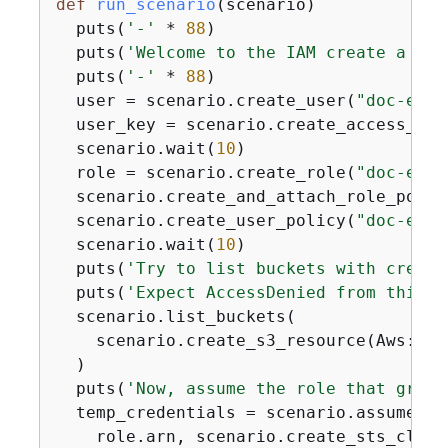
def
run_scenario
(scenario)
  puts(
'-'
 * 
88
)

  puts(
'Welcome to the IAM create a use
  puts(
'-'
 * 
88
)

  user = scenario.create_user(
"doc-exam
  user_key = scenario.create_access_key_
  scenario.wait(
10
)

  role = scenario.create_role(
"doc-exam
  scenario.create_and_attach_role_polic
  scenario.create_user_policy(
"doc-exam
  scenario.wait(
10
)

  puts(
'Try to list buckets with creden
  puts(
'Expect AccessDenied from this c
  scenario.list_buckets(

    scenario.create_s3_resource(Aws::Cr
  )

  puts(
'Now, assume the role that grant
  temp_credentials = scenario.assume_rol
    role.arn, scenario.create_sts_clien