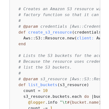
# Creates an Amazon S3 resource with 
# factory function so that it can be 
#
# 
@param
 credentials [Aws::Credential
def
create_s3_resource
(credentials)
    Aws::S3::Resource.new(
client:
 Aws::
end
# Lists the S3 buckets for the accoun
# Because the resource uses credentia
# list the S3 buckets.
#
# 
@param
 s3_resource [Aws::S3::Resour
def
list_buckets
(s3_resource)
    count = 
10
    s3_resource.buckets.each 
do
|bucket
@logger
.info 
"\t
#
{
bucket.name}
"
      count -= 
1