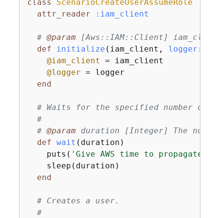
class
ScenarioCreateUserAssumeRole
attr_reader
:iam_client
# 
@param
 [Aws::IAM::Client] iam_clien
def
initialize
(iam_client, 
logger:
 Lo
@iam_client
 = iam_client

@logger
 = logger

end
# Waits for the specified number of s
#
# 
@param
 duration [Integer] The numbe
def
wait
(duration)
    puts(
'Give AWS time to propagate re
    sleep(duration)

end
# Creates a user.
#