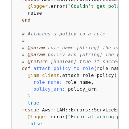
@logger
.error(
"Couldn't get policy 
    raise

end
# Attaches a policy to a role
#
# 
@param
 role_name [String] The name 
# 
@param
 policy_arn [String] The poli
# 
@return
 [Boolean] true if successfu
def
attach_policy_to_role
(role_name, 
@iam_client
.attach_role_policy(

role_name:
 role_name,

policy_arn:
 policy_arn

    )

true
rescue
 Aws::IAM::Errors::ServiceError 
@logger
.error(
"Error attaching poli
false