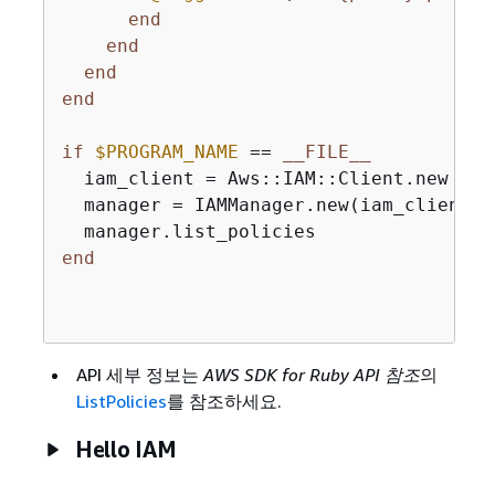
end
end
end
end
if
$PROGRAM_NAME
 == 
__FILE__
  iam_client = Aws::IAM::Client.new

  manager = IAMManager.new(iam_client)

end
API 세부 정보는
AWS SDK for Ruby API 참조
의
ListPolicies
를 참조하세요.
Hello IAM