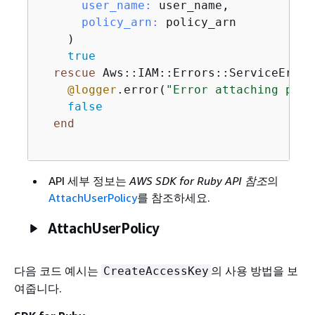
user_name:
 user_name,

policy_arn:
 policy_arn

    )

true
rescue
 Aws::IAM::Errors::ServiceError 
@logger
.error(
"Error attaching poli
false
end
API 세부 정보는
AWS SDK for Ruby API 참조
의
AttachUserPolicy
를 참조하세요.
AttachUserPolicy
다음 코드 예시는
의 사용 방법을 보
CreateAccessKey
여줍니다.