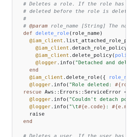
# Deletes a role. If the role has pol
# deleted before the role is deleted.
#
# 
@param
 role_name [String] The name 
def
delete_role
(role_name)
@iam_client
.list_attached_role_poli
@iam_client
.detach_role_policy(
ro
@iam_client
.delete_policy(
policy_
@logger
.info(
"Detached and delete
end
@iam_client
.delete_role(
{
role_name
@logger
.info(
"Role deleted: 
#
{
role_
rescue
 Aws::Errors::ServiceError => e

@logger
.info(
"Couldn't detach polic
@logger
.info(
"\t
#
{
e.code}
: 
#
{
e.mess
    raise

end
# Deletes a user. If the user has inl