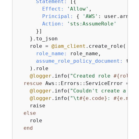
Statement:
 [
{
Effect:
'Allow'
,

Principal:
{
'AWS'
: user.arn },

Action:
'sts:AssumeRole'
      }]

    }.to_json

    role = 
@iam_client
.create_role(

role_name:
 role_name,

assume_role_policy_document:
 trus
    ).role

@logger
.info(
"Created role 
#
{
role.r
rescue
 Aws::Errors::ServiceError => e

@logger
.info(
"Couldn't create a rol
@logger
.info(
"\t
#
{
e.code}
: 
#
{
e.mess
    raise

else
    role

end