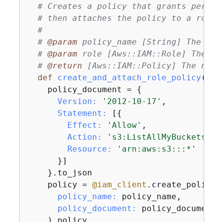
# Creates a policy that grants permis
# then attaches the policy to a role.
#
# 
@param
 policy_name [String] The nam
# 
@param
 role [Aws::IAM::Role] The ro
# 
@return
 [Aws::IAM::Policy] The newl
def
create_and_attach_role_policy
(pol
    policy_document = 
{
Version:
'2012-10-17'
,

Statement:
 [
{
Effect:
'Allow'
,

Action:
's3:ListAllMyBuckets'
,

Resource:
'arn:aws:s3:::*'
      }]

    }.to_json

    policy = 
@iam_client
.create_policy(

policy_name:
 policy_name,

policy_document:
 policy_document

    ).policy
