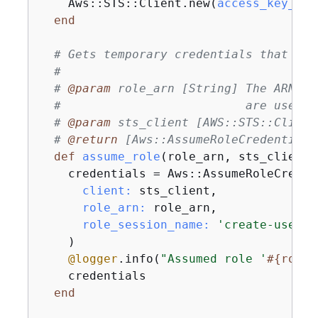
    Aws::STS::Client.new(
access_key_id:
end
# Gets temporary credentials that can
#
# 
@param
 role_arn [String] The ARN of
#                          are used.
# 
@param
 sts_client [AWS::STS::Client
# 
@return
 [Aws::AssumeRoleCredentials
def
assume_role
(role_arn, sts_client)
    credentials = Aws::AssumeRoleCredent
client:
 sts_client,

role_arn:
 role_arn,

role_session_name:
'create-use-as
    )

@logger
.info(
"Assumed role '
#
{
role_
    credentials

end