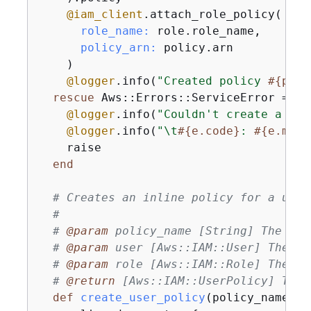
@iam_client
.attach_role_policy(

role_name:
 role.role_name,

policy_arn:
 policy.arn

    )

@logger
.info(
"Created policy 
#
{
poli
rescue
 Aws::Errors::ServiceError => e

@logger
.info(
"Couldn't create a pol
@logger
.info(
"\t
#
{
e.code}
: 
#
{
e.mess
    raise

end
# Creates an inline policy for a user
#
# 
@param
 policy_name [String] The nam
# 
@param
 user [Aws::IAM::User] The us
# 
@param
 role [Aws::IAM::Role] The ro
# 
@return
 [Aws::IAM::UserPolicy] The 
def
create_user_policy
(policy_name, u