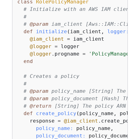
class
RolePolicyManager
# Initialize with an AWS IAM client
#
# 
@param
 iam_client [Aws::IAM::Client
def
initialize
(iam_client, 
logger:
 Lo
@iam_client
 = iam_client

@logger
 = logger

@logger
.progname = 
'PolicyManager'
end
# Creates a policy
#
# 
@param
 policy_name [String] The nam
# 
@param
 policy_document [Hash] The p
# 
@return
 [String] The policy ARN if 
def
create_policy
(policy_name, policy
    response = 
@iam_client
.create_policy
policy_name:
 policy_name,

policy_document:
 policy_document.