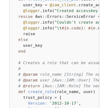
    user_key = 
@iam_client
.create_acces
@logger
.info(
"Created accesskey pai
rescue
 Aws::Errors::ServiceError => e

@logger
.info(
"Couldn't create acces
@logger
.info(
"\t
#
{
e.code}
: 
#
{
e.mess
    raise

else
    user_key

end
# Creates a role that can be assumed 
#
# 
@param
 role_name [String] The name 
# 
@param
 user [Aws::IAM::User] The us
# 
@return
 [Aws::IAM::Role] The newly 
def
create_role
(role_name, user)
    trust_policy = 
{
Version:
'2012-10-17'
,
