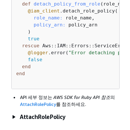
def
detach_policy_from_role
(role_name
@iam_client
.detach_role_policy(

role_name:
 role_name,

policy_arn:
 policy_arn

    )

true
rescue
 Aws::IAM::Errors::ServiceError 
@logger
.error(
"Error detaching poli
false
end
end
API 세부 정보는
AWS SDK for Ruby API 참조
의
AttachRolePolicy
를 참조하세요.
AttachRolePolicy