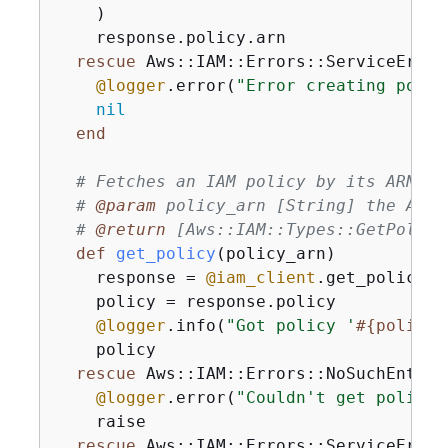
    )

    response.policy.arn

rescue
 Aws::IAM::Errors::ServiceError 
@logger
.error(
"Error creating polic
nil
end
# Fetches an IAM policy by its ARN
# 
@param
 policy_arn [String] the ARN 
# 
@return
 [Aws::IAM::Types::GetPolicy
def
get_policy
(policy_arn)
    response = 
@iam_client
.get_policy(
p
    policy = response.policy

@logger
.info(
"Got policy '
#
{
policy.
    policy

rescue
 Aws::IAM::Errors::NoSuchEntity

@logger
.error(
"Couldn't get policy 
    raise

rescue
 Aws::IAM::Errors::ServiceError 