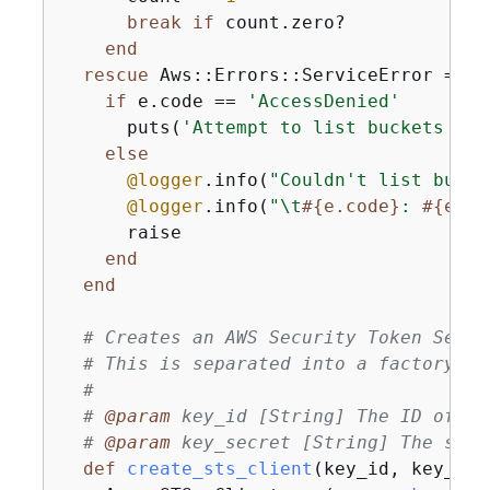
break
if
 count.zero?

end
rescue
 Aws::Errors::ServiceError => e

if
 e.code == 
'AccessDenied'
      puts(
'Attempt to list buckets wit
else
@logger
.info(
"Couldn't list bucke
@logger
.info(
"\t
#
{
e.code}
: 
#
{
e.me
      raise

end
end
# Creates an AWS Security Token Servi
# This is separated into a factory fu
#
# 
@param
 key_id [String] The ID of th
# 
@param
 key_secret [String] The secr
def
create_sts_client
(key_id, key_sec