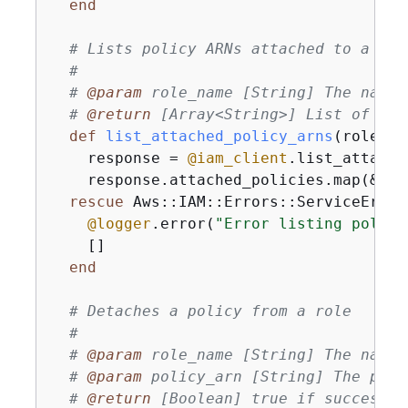
end
# Lists policy ARNs attached to a rol
#
# 
@param
 role_name [String] The name 
# 
@return
 [Array<String>] List of pol
def
list_attached_policy_arns
(role_na
    response = 
@iam_client
.list_attache
    response.attached_policies.map(&
:po
rescue
 Aws::IAM::Errors::ServiceError 
@logger
.error(
"Error listing polici
    []

end
# Detaches a policy from a role
#
# 
@param
 role_name [String] The name 
# 
@param
 policy_arn [String] The poli
# 
@return
 [Boolean] true if successfu