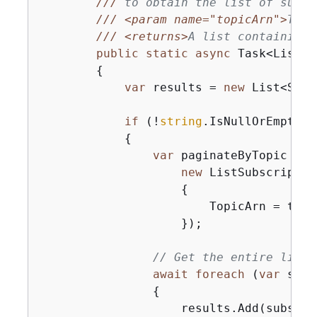
///
 to obtain the list of subsc
///
<param name="topicArn">
The 
///
<returns>
A list containing 
public
static
async
 Task<List<S
{
var
 results = 
new
 List<Subs
if
 (!
string
.IsNullOrEmpty(t
{
var
 paginateByTopic = c
new
 ListSubscriptio
{
                        TopicArn = topic
                    });

// Get the entire list 
await
foreach
 (
var
 subs
{
                    results.Add(subscrip