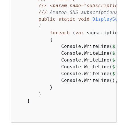
///
<param name="subscriptionLi
///
 Amazon SNS subscriptions.
</
public
static
void
DisplaySubsc
{
foreach
 (
var
 subscription 
i
{
                Console.WriteLine(
$"Own
                Console.WriteLine(
$"Sub
                Console.WriteLine(
$"Top
                Console.WriteLine(
$"End
                Console.WriteLine(
$"Pro
                Console.WriteLine();

            }

        }

    }
