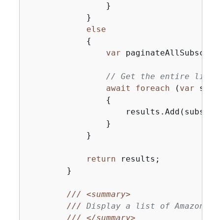
                }

            }

else
{
var
 paginateAllSubscrip
// Get the entire list 
await
foreach
 (
var
 subs
{
                    results.Add(subscrip
                }

            }

return
 results;

        }

///
<summary>
///
 Display a list of Amazon SN
///
</summary>