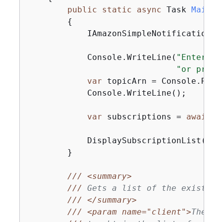
public
static
async
 Task 
Main
(
)
{
            IAmazonSimpleNotificationSe
            Console.WriteLine(
"Enter a 
"or press
var
 topicArn = Console.ReadL
            Console.WriteLine();

var
 subscriptions = 
await
 G
            DisplaySubscriptionList(sub
        }

///
<summary>
///
 Gets a list of the existing
///
</summary>
///
<param name="client">
The in