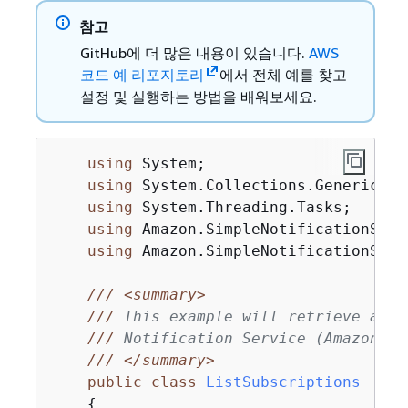
참고
GitHub에 더 많은 내용이 있습니다.
AWS
코드 예 리포지토리
에서 전체 예를 찾고
설정 및 실행하는 방법을 배워보세요.
using
 System;

using
 System.Collections.Generic;

using
 System.Threading.Tasks;

using
 Amazon.SimpleNotificationServi
using
 Amazon.SimpleNotificationServ
///
<summary>
///
 This example will retrieve a li
///
 Notification Service (Amazon SN
///
</summary>
public
class
ListSubscriptions
{