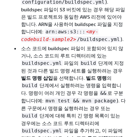
).
configuration/buildspec.yml
buildspec 파일이 S3 버킷에 있는 경우 해당 파일
은 빌드 프로젝트와 동일한 AWS 리전에 있어야
합니다. ARN을 사용하여 buildspec 파일을 지정
합니다(예:
arn:aws:s3:::
<my-
).
codebuild-sample2>
/buildspec.yml
소스 코드에 buildspec 파일이 포함되어 있지 않
거나, 소스 코드의 루트 디렉터리에 있는
파일의
단계에 지정
buildspec.yml
build
된 것과 다른 빌드 명령 세트를 실행하려는 경우
빌드 명령 삽입
을 선택합니다.
빌드 명령
의
단계에서 실행하려는 명령을 입력합니
build
다. 명령이 여러 개인 경우 각 명령을
로 구분
&&
합니다(예:
). 다
mvn test && mvn package
른 구문에서 명령을 실행하려는 경우 또는
단계에 대해 특히 긴 명령 목록이 있는
build
경우에는 소스 코드 루트 디렉터리에
파일을 추가하고, 이 파일에
buildspec.yml