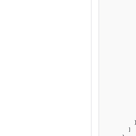
           
           
           
           
          }
        ]
