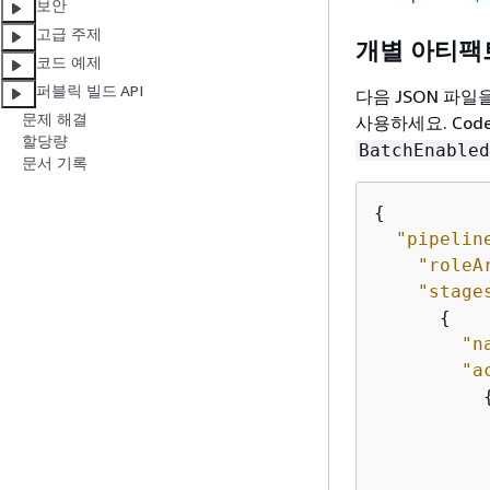
보안
고급 주제
개별 아티팩
코드 예제
퍼블릭 빌드 API
다음 JSON 파
문제 해결
사용하세요. Cod
할당량
BatchEnabled
문서 기록
{
"pipelin
"roleA
"stage
{
"n
"a