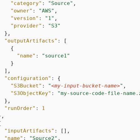
"category"
: 
"Source"
,

"owner"
: 
"AWS"
,

"version"
: 
"1"
,

"provider"
: 
"S3"
 },

"outputArtifacts"
: [

{
"name"
: 
"source1"
   }

 ],

"configuration"
: 
{
"S3Bucket"
: 
"
<my-input-bucket-name>
"
,

"S3ObjectKey"
: 
"my-source-code-file-name.
 },

"runOrder"
: 
1
,

{
"inputArtifacts"
: [],

"name"
: 
"Source2"
,
