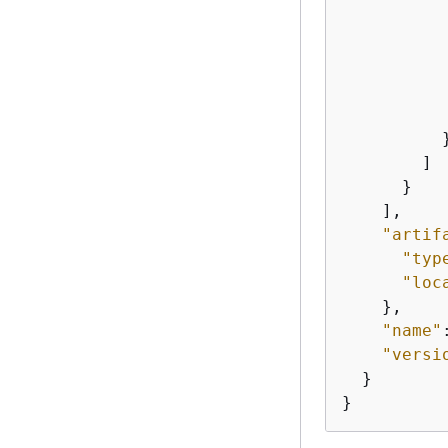
           
          }
        ]

      }

    ],

"artif
"typ
"loc
    },

"name"
"versi
  }

}