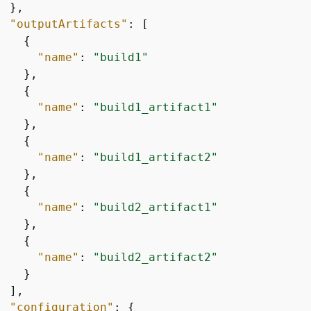
 },

"outputArtifacts"
: [

{
"name"
: 
"build1"
   },

{
"name"
: 
"build1_artifact1"
   },

{
"name"
: 
"build1_artifact2"
   },

{
"name"
: 
"build2_artifact1"
   },

{
"name"
: 
"build2_artifact2"
   }

 ],

"configuration"
: 
{