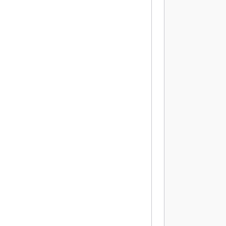
           
           
           
           
           
           
           