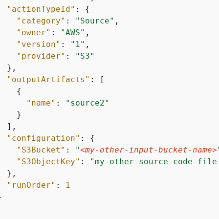
"actionTypeId"
: 
{
"category"
: 
"Source"
,

"owner"
: 
"AWS"
,

"version"
: 
"1"
,

"provider"
: 
"S3"
 },

"outputArtifacts"
: [

{
"name"
: 
"source2"
   }

 ],

"configuration"
: 
{
"S3Bucket"
: 
"
<my-other-input-bucket-name>
"S3ObjectKey"
: 
"my-other-source-code-file
 },

"runOrder"
: 
1

