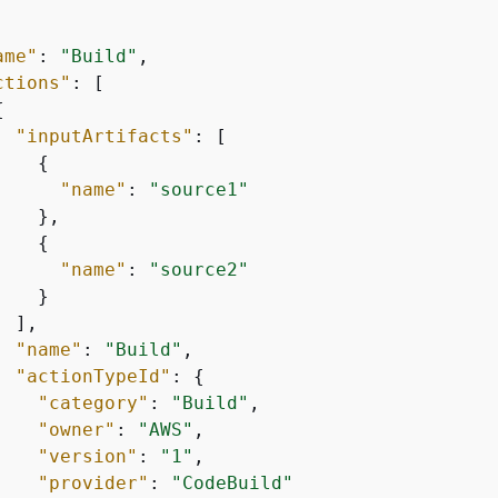
ame"
: 
"Build"
,

ctions"
: [

{
"inputArtifacts"
: [

{
"name"
: 
"source1"
   },

{
"name"
: 
"source2"
   }

 ],

"name"
: 
"Build"
,

"actionTypeId"
: 
{
"category"
: 
"Build"
,

"owner"
: 
"AWS"
,

"version"
: 
"1"
,

"provider"
: 
"CodeBuild"