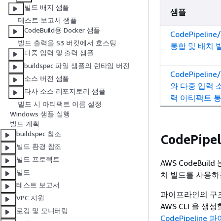
빌드 배지 샘플
샘플
테스트 보고서 샘플
CodeBuild용 Docker 샘플
CodePipeline
빌드 출력을 S3 버킷에서 호스팅
통합 및 배치 
다중 입력 및 출력 샘플
buildspec 파일 샘플의 런타임 버전
CodePipeline
소스 버전 샘플
와 다중 입력 
타사 소스 리포지토리 샘플
력 아티팩트 
빌드 시 아티팩트 이름 설정
Windows 샘플 실행
빌드 계획
buildspec 참조
CodePip
빌드 환경 참조
빌드 프로젝트
AWS CodeBui
빌드
치 빌드를 사용하
테스트 보고서
파이프라인의 구조
VPC 지원
AWS CLI 을 생
로깅 및 모니터링
CodePipelin