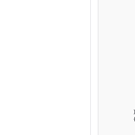
           
           
           
           
          }