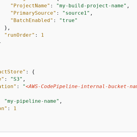
"ProjectName"
: 
"my-build-project-name"
,

"PrimarySource"
: 
"source1"
,

"BatchEnabled"
: 
"true"
 },

"runOrder"
: 
1


actStore"
: 
{
e"
: 
"S3"
,

ation"
: 
"
<AWS-CodePipeline-internal-bucket-na
: 
"my-pipeline-name"
,

on"
: 
1