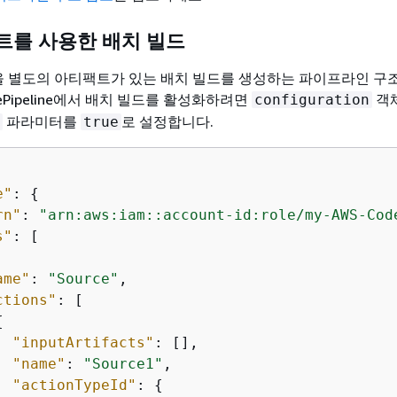
트를 사용한 배치 빌드
일을 별도의 아티팩트가 있는 배치 빌드를 생성하는 파이프라인 구
ePipeline에서 배치 빌드를 활성화하려면
객
configuration
파라미터를
로 설정합니다.
true
e"
: 
{
rn"
: 
"arn:aws:iam::account-id:role/my-AWS-Cod
s"
: [

ame"
: 
"Source"
,

ctions"
: [

{
"inputArtifacts"
: [],

"name"
: 
"Source1"
,

"actionTypeId"
: 
{