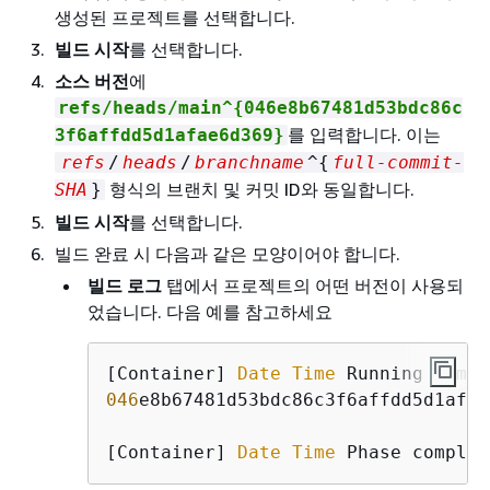
생성된 프로젝트를 선택합니다.
빌드 시작
를 선택합니다.
소스 버전
에
refs/heads/main^
{
046e8b67481d53bdc86c
를 입력합니다. 이는
3f6affdd5d1afae6d369}
refs
/
heads
/
branchname
^
{
full-commit-
형식의 브랜치 및 커밋 ID와 동일합니다.
SHA
}
빌드 시작
를 선택합니다.
빌드 완료 시 다음과 같은 모양이어야 합니다.
빌드 로그
탭에서 프로젝트의 어떤 버전이 사용되
었습니다. 다음 예를 참고하세요
[Container] 
Date
Time
 Running comma
046
e8b67481d53bdc86c3f6affdd5d1afae
[Container] 
Date
Time
 Phase complet