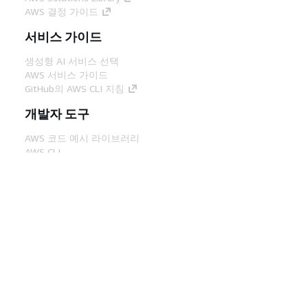
AWS 결정 가이드
서비스 가이드
생성형 AI 서비스 선택
AWS 서비스 가이드
GitHub의 AWS CLI 지침
개발자 도구
AWS 코드 예시 라이브러리
AWS CLI
AWS Builder 센터
AWS 개발자 도구 블로그
유용한 링크
AWS 문서 MCP 서버 다운로드
AWS Console에 로그인
AWS re:Post
프라이버시
사이트 이용 약관
쿠키 기본 설
정
© 2026, Amazon Web Services, Inc. 또는 계열