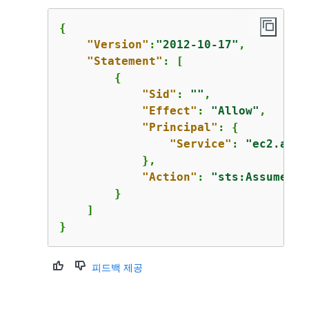
{
"Version"
:
"2012-10-17"
,

"Statement"
: [

{
"Sid"
: 
""
,

"Effect"
: 
"Allow"
,

"Principal"
: 
{
"Service"
: 
"ec2.amaz
            },

"Action"
: 
"sts:AssumeRol
        }

    ]

}
피드백 제공