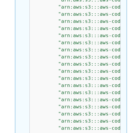
"arn:aws:s3:::aws-codedep
"arn:aws:s3:::aws-codedep
"arn:aws:s3:::aws-codedep
"arn:aws:s3:::aws-codedep
"arn:aws:s3:::aws-codedep
"arn:aws:s3:::aws-codedep
"arn:aws:s3:::aws-codedep
"arn:aws:s3:::aws-codedep
"arn:aws:s3:::aws-codedep
"arn:aws:s3:::aws-codedep
"arn:aws:s3:::aws-codedep
"arn:aws:s3:::aws-codedep
"arn:aws:s3:::aws-codedep
"arn:aws:s3:::aws-codedep
"arn:aws:s3:::aws-codedep
"arn:aws:s3:::aws-codedep
"arn:aws:s3:::aws-codedep
"arn:aws:s3:::aws-codedep