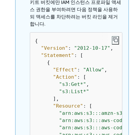
키트 버킷에만 IAM 인스턴스 프로파일 액세
스 권한을 부여하려면 다음 정책을 사용하
되 액세스를 차단하려는 버킷 라인을 제거
합니다.
{
"Version"
: 
"2012-10-17"
,

"Statement"
: [

{
"Effect"
: 
"Allow"
,

"Action"
: [

"s3:Get*"
,

"s3:List*"
      ],

"Resource"
: [

"arn:aws:s3:::amzn-s3-dem
"arn:aws:s3:::aws-codedep
"arn:aws:s3:::aws-codedep
"arn:aws:s3:::aws-codedep