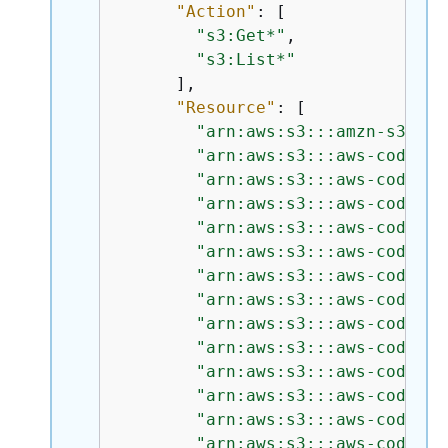
"Action"
: [

"s3:Get*"
,

"s3:List*"
      ],

"Resource"
: [

"arn:aws:s3:::amzn-s3-dem
"arn:aws:s3:::aws-codedep
"arn:aws:s3:::aws-codedep
"arn:aws:s3:::aws-codedep
"arn:aws:s3:::aws-codedep
"arn:aws:s3:::aws-codedep
"arn:aws:s3:::aws-codedep
"arn:aws:s3:::aws-codedep
"arn:aws:s3:::aws-codedep
"arn:aws:s3:::aws-codedep
"arn:aws:s3:::aws-codedep
"arn:aws:s3:::aws-codedep
"arn:aws:s3:::aws-codedep
"arn:aws:s3:::aws-codedep