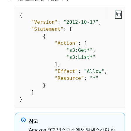
{
"Version"
: 
"2012-10-17"
,

"Statement"
: [

{
"Action"
: [

"s3:Get*"
,

"s3:List*"
            ],

"Effect"
: 
"Allow"
,

"Resource"
: 
"*"
        }

    ]

}
참고
Amazon EC2 인스턴스에서 액세스해야 하