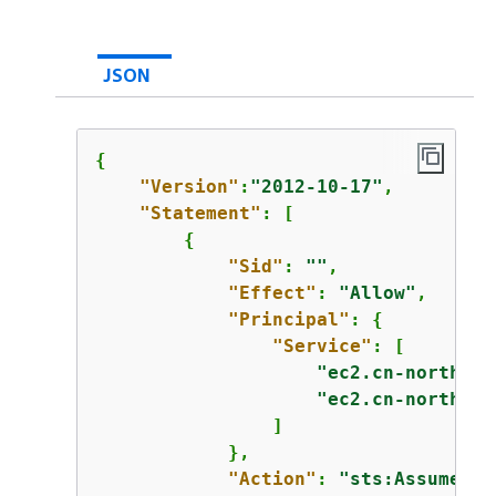
JSON
{
"Version"
:
"2012-10-17"
,

"Statement"
: [

{
"Sid"
: 
""
,

"Effect"
: 
"Allow"
,

"Principal"
: 
{
"Service"
: [

"ec2.cn-north-1.
"ec2.cn-northwes
                ]

            },

"Action"
: 
"sts:AssumeRol