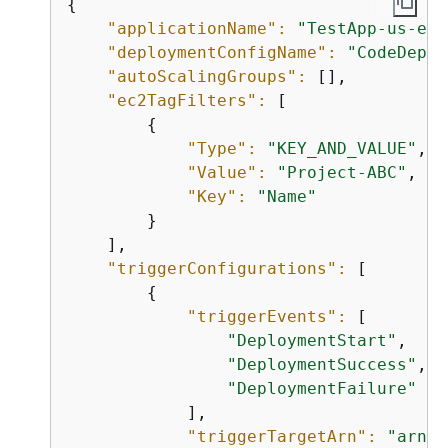
{
"applicationName":
"TestApp-us-eas
"deploymentConfigName":
"CodeDeplo
"autoScalingGroups":
 [],

"ec2TagFilters":
 [

{
"Type":
"KEY_AND_VALUE"
,

"Value":
"Project-ABC"
,

"Key":
"Name"
        }

    ],

"triggerConfigurations":
 [

{
"triggerEvents":
 [

"DeploymentStart"
,

"DeploymentSuccess"
,

"DeploymentFailure"
            ],

"triggerTargetArn":
"arn:a