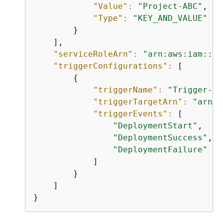
"Value":
"Project-ABC"
,

"Type":
"KEY_AND_VALUE"
        }

    ],

"serviceRoleArn":
"arn:aws:iam::44
"triggerConfigurations":
 [

{
"triggerName":
"Trigger-gr
"triggerTargetArn":
"arn:a
"triggerEvents":
 [

"DeploymentStart"
,

"DeploymentSuccess"
,

"DeploymentFailure"
            ]

        }

    ]

}