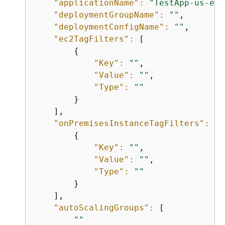
"applicationName":
"TestApp-us-eas
"deploymentGroupName":
""
,

"deploymentConfigName":
""
,

"ec2TagFilters":
 [

{
"Key":
""
,

"Value":
""
,

"Type":
""
        }

    ],

"onPremisesInstanceTagFilters":
 [

{
"Key":
""
,

"Value":
""
,

"Type":
""
        }

    ],

"autoScalingGroups":
 [

""