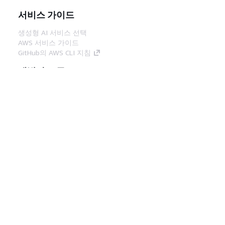
서비스 가이드
생성형 AI 서비스 선택
AWS 서비스 가이드
GitHub의 AWS CLI 지침
개발자 도구
AWS 코드 예시 라이브러리
AWS CLI
AWS Builder 센터
AWS 개발자 도구 블로그
유용한 링크
AWS 문서 MCP 서버 다운로드
AWS Console에 로그인
AWS re:Post
프라이버시
사이트 이용 약관
쿠키 기본 설
정
© 2026, Amazon Web Services, Inc. 또는 계열
사. All rights reserved.