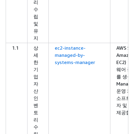
리
수
립
및
유
지
1.1
상
ec2-instance-
AWS S
세
managed-by-
Amazon 
한
systems-manager
EC2)
기
웨어 플
업
를 생성할
자
Manag
산
운영 체제
인
소프트웨
벤
자 및 
토
제공합니
리
수