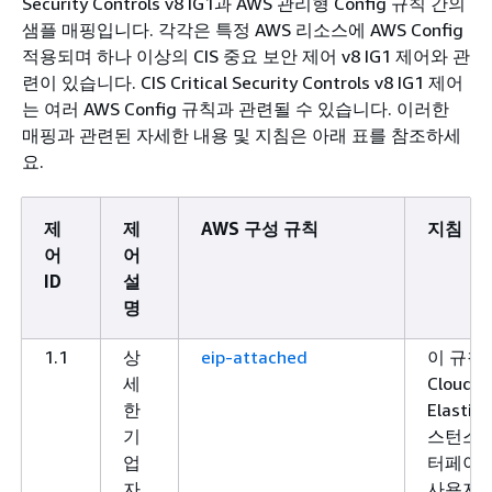
Security Controls v8 IG1과 AWS 관리형 Config 규칙 간의
샘플 매핑입니다. 각각은 특정 AWS 리소스에 AWS Config
적용되며 하나 이상의 CIS 중요 보안 제어 v8 IG1 제어와 관
련이 있습니다. CIS Critical Security Controls v8 IG1 제어
는 여러 AWS Config 규칙과 관련될 수 있습니다. 이러한
매핑과 관련된 자세한 내용 및 지침은 아래 표를 참조하세
요.
제
제
AWS 구성 규칙
지침
어
어
ID
설
명
1.1
상
eip-attached
이 규칙은 
세
Cloud
한
Elastic
기
스턴스 
업
터페이스
자
사용자 