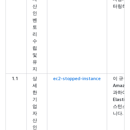
산
터링하는
인
벤
토
리
수
립
및
유
지
1.1
상
ec2-stopped-instance
이 규칙
세
Amazo
한
과하여 
기
Elastic
업
스턴스의
자
니다.
산
인