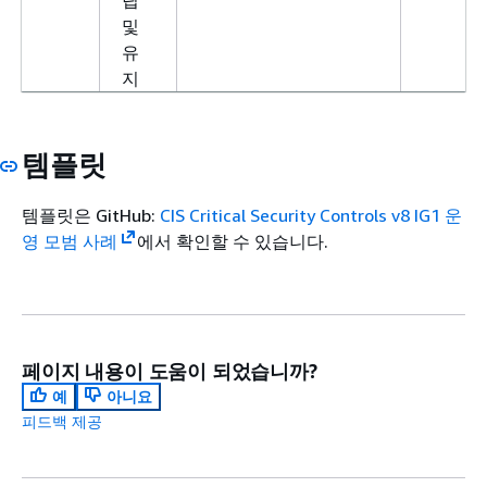
립
및
유
지
1.1
상
ec2-
AWS Sy
세
managedinstance-
사용하여
템플릿
한
association-
플리케이
기
compliance-status-
니다. A
템플릿은 GitHub:
CIS Critical Security Controls v8 IG1 운
업
check
스턴스에
영 모범 사례
에서 확인할 수 있습니다.
자
패치 수
산
구성 및
인
준선을 
벤
토
페이지 내용이 도움이 되었습니까?
리
예
아니요
수
피드백 제공
립
및
유