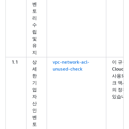
벤
토
리
수
립
및
유
지
1.1
상
vpc-network-acl-
이 규칙은 
세
unused-check
Cloud
한
사용되도
기
크 액세
업
의 정확
자
있습니다
산
인
벤
토