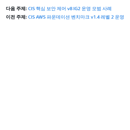
지
다음 주제:
CIS 핵심 보안 제어 v8 IG2 운영 모범 사례
1.1
상
ec2-security-group-
이 규칙은
이전 주제:
CIS AWS 파운데이션 벤치마크 v1.4 레벨 2 운영
세
attached-to-eni
Comput
모범 사례
한
또는 E
기
인벤토리
업
모니터링
자
됩니다.
산
인
벤
시작하기
상단
토
AWS 실습 지침
리
AWS Solutions Library
수
AWS 결정 가이드
립
서비스 가이드
및
유
생성형 AI 서비스 선택
지
AWS 서비스 가이드
GitHub의 AWS CLI 지침
2.2
권
elastic-beanstalk-
Amazon