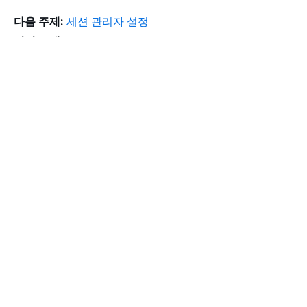
다음 주제:
세션 관리자 설정
이전 주제:
세션 관리자란 무엇인가요?
시작하기
상단
AWS 실습 지침
AWS Solutions Library
AWS 결정 가이드
서비스 가이드
생성형 AI 서비스 선택
AWS 서비스 가이드
GitHub의 AWS CLI 지침
개발자 도구