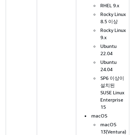
RHEL 9.x
Rocky Linux
8.5 이상
Rocky Linux
9.x
Ubuntu
22.04
Ubuntu
24.04
SP6 이상이
설치된
SUSE Linux
Enterprise
15
macOS
macOS
13(Ventura)