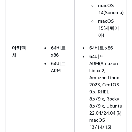
macOS
14(Sonoma)
macOS
15(세쿼이
아)
아키텍
64비트
64비트 x86
처
x86
64비트
64비트
ARM(Amazon
ARM
Linux 2,
Amazon Linux
2023, CentOS
9.x, RHEL
8.x/9.x, Rocky
8.x/9.x, Ubuntu
22.04/24.04 및
macOS
13/14/15)