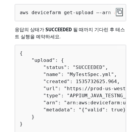
aws devicefarm get-upload –-arn 
arn:My
응답의 상태가
SUCCEEDED
될 때까지 기다린 후 테스
트 실행을 예약하세요.
{
    "upload": 
{
        "status": "SUCCEEDED",

        "name": "MyTestSpec.yml",

        "created": 1535732625.964,

        "url": "https://prod-us-west-2
        "type": "APPIUM_JAVA_TESTNG_TE
        "arn": "arn:aws:devicefarm:us-
        "metadata": "
{
"valid": true}"

    }

}