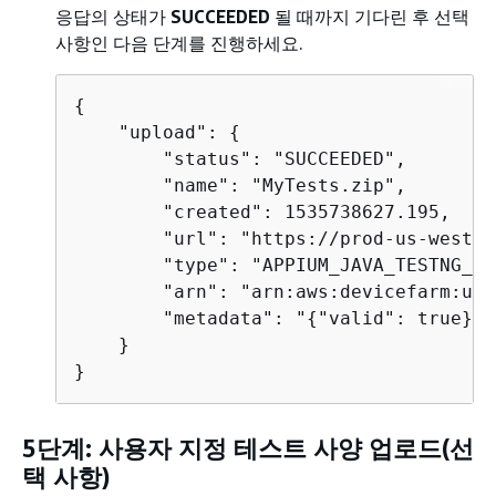
응답의 상태가
SUCCEEDED
될 때까지 기다린 후 선택
사항인 다음 단계를 진행하세요.
{
    "upload": 
{
        "status": "SUCCEEDED",

        "name": "MyTests.zip",

        "created": 1535738627.195,

        "url": "https://prod-us-west-2
        "type": "APPIUM_JAVA_TESTNG_TE
        "arn": "arn:aws:devicefarm:us-
        "metadata": "
{
"valid": true}"

    }

}
5단계: 사용자 지정 테스트 사양 업로드(선
택 사항)