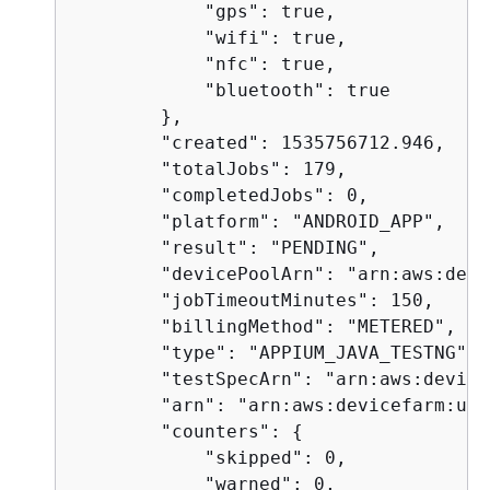
            "gps": true,

            "wifi": true,

            "nfc": true,

            "bluetooth": true

        },

        "created": 1535756712.946,

        "totalJobs": 179,

        "completedJobs": 0,

        "platform": "ANDROID_APP",

        "result": "PENDING",

        "devicePoolArn": "arn:aws:devi
        "jobTimeoutMinutes": 150,

        "billingMethod": "METERED",

        "type": "APPIUM_JAVA_TESTNG",

        "testSpecArn": "arn:aws:device
        "arn": "arn:aws:devicefarm:us-
        "counters": 
{
            "skipped": 0,

            "warned": 0,
