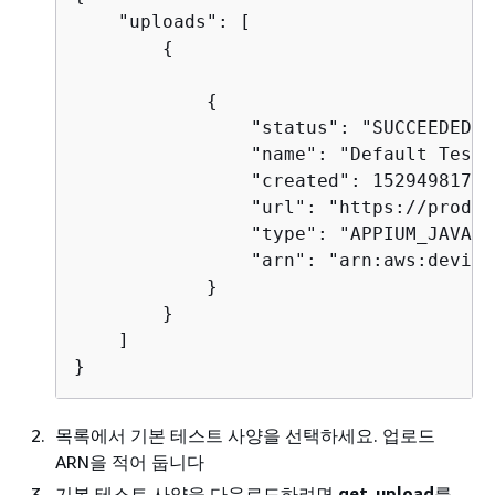
    "uploads": [

{
{
                "status": "SUCCEEDED",

                "name": "Default TestS
                "created": 1529498177.4
                "url": "https://prod-u
                "type": "APPIUM_JAVA_T
                "arn": "arn:aws:device
            }

        }

    ]

}
목록에서 기본 테스트 사양을 선택하세요. 업로드
ARN을 적어 둡니다
기본 테스트 사양을 다운로드하려면
get-upload
를