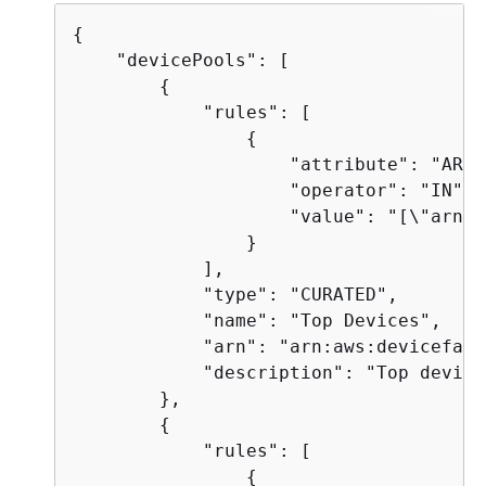
{
    "devicePools": [

{
            "rules": [

{
                    "attribute": "ARN",
                    "operator": "IN",

                    "value": "[\"arn:a
                }

            ],

            "type": "CURATED",

            "name": "Top Devices",

            "arn": "arn:aws:devicefarm
            "description": "Top devices
        },

{
            "rules": [

{