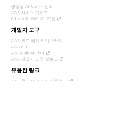
생성형 AI 서비스 선택
AWS 서비스 가이드
GitHub의 AWS CLI 지침
개발자 도구
AWS 코드 예시 라이브러리
AWS CLI
AWS Builder 센터
AWS 개발자 도구 블로그
유용한 링크
AWS 문서 MCP 서버 다운로드
AWS Console에 로그인
AWS re:Post
프라이버시
사이트 이용 약관
쿠키 기본 설
정
© 2026, Amazon Web Services, Inc. 또는 계열
사. All rights reserved.
한국어