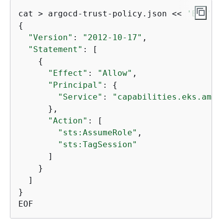
cat > argocd-trust-policy.json << 
'EOF'
{
"Version"
: 
"2012-10-17"
,

"Statement"
: [

{
"Effect"
: 
"Allow"
,

"Principal"
: 
{
"Service"
: 
"capabilities.eks.amaz
      },

"Action"
: [

"sts:AssumeRole"
,

"sts:TagSession"
      ]

    }

  ]

}

EOF