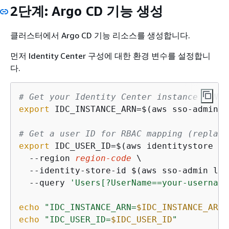
2단계: Argo CD 기능 생성
클러스터에서 Argo CD 기능 리소스를 생성합니다.
먼저 Identity Center 구성에 대한 환경 변수를 설정합니
다.
# Get your Identity Center instance ARN (
export
 IDC_INSTANCE_ARN=$(aws sso-admin l
# Get a user ID for RBAC mapping (replace
export
 IDC_USER_ID=$(aws identitystore li
  --region 
region-code
 \

  --identity-store-id $(aws sso-admin lis
  --query 
'Users[?UserName==
your-username
echo
"IDC_INSTANCE_ARN=
$IDC_INSTANCE_ARN
"
echo
"IDC_USER_ID=
$IDC_USER_ID
"