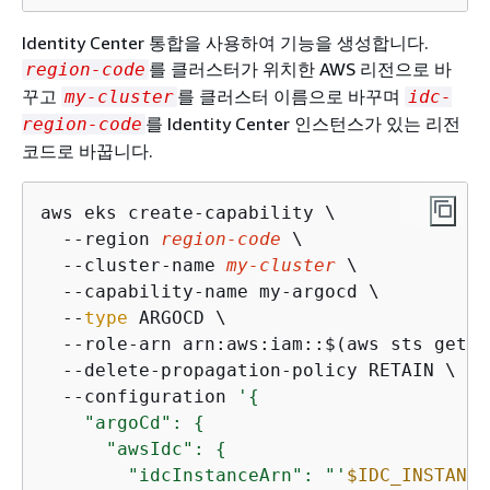
Identity Center 통합을 사용하여 기능을 생성합니다.
를 클러스터가 위치한 AWS 리전으로 바
region-code
꾸고
를 클러스터 이름으로 바꾸며
my-cluster
idc-
를 Identity Center 인스턴스가 있는 리전
region-code
코드로 바꿉니다.
aws eks create-capability \

  --region 
region-code
 \

  --cluster-name 
my-cluster
 \

  --capability-name my-argocd \

  --
type
 ARGOCD \

  --role-arn arn:aws:iam::$(aws sts get-c
  --delete-propagation-policy RETAIN \

  --configuration 
'
{
    "argoCd": 
{
      "awsIdc": 
{
        "idcInstanceArn": "'
$IDC_INSTANCE