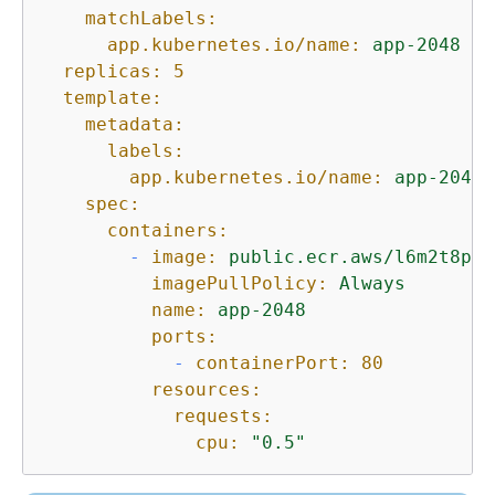
matchLabels:
app.kubernetes.io/name:
app-2048
replicas:
5
template:
metadata:
labels:
app.kubernetes.io/name:
app-2048
spec:
containers:
-
image:
public.ecr.aws/l6m2t8p7/
imagePullPolicy:
Always
name:
app-2048
ports:
-
containerPort:
80
resources:
requests:
cpu:
"0.5"