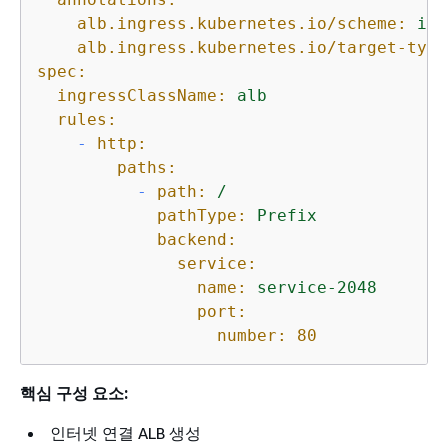
alb.ingress.kubernetes.io/scheme:
int
alb.ingress.kubernetes.io/target-type
spec:
ingressClassName:
alb
rules:
-
http:
paths:
-
path:
/
pathType:
Prefix
backend:
service:
name:
service-2048
port:
number:
80
핵심 구성 요소:
인터넷 연결 ALB 생성