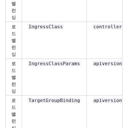
밸
런
싱
로
IngressClass
controller
드
밸
런
싱
로
IngressClassParams
apiversion
드
밸
런
싱
로
TargetGroupBinding
apiversion
드
밸
런
싱