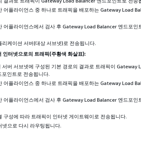
결과로 트래픽이 Gateway Load Balancer 엔드포인트로 전송
어플라이언스 중 하나로 트래픽을 배포하는 Gateway Load Bal
어플라이언스에서 검사 후 Gateway Load Balancer 엔드포
리케이션 서버(대상 서브넷)로 전송됩니다.
인터넷으로의 트래픽(주황색 화살표):
서버 서브넷에 구성된 기본 경로의 결과로 트래픽이 Gateway L
 엔드포인트로 전송됩니다.
어플라이언스 중 하나로 트래픽을 배포하는 Gateway Load Bal
어플라이언스에서 검사 후 Gateway Load Balancer 엔드포
블 구성에 따라 트래픽이 인터넷 게이트웨이로 전송됩니다.
터넷으로 다시 라우팅됩니다.