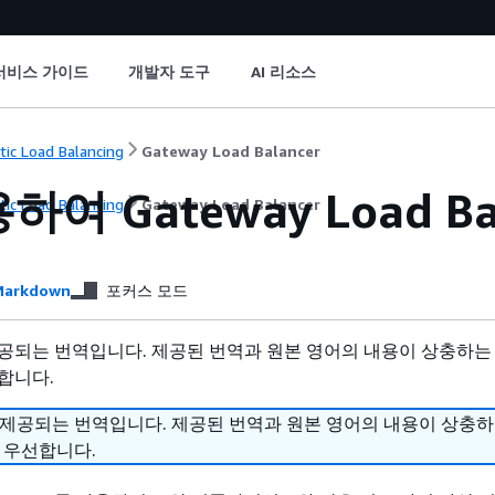
서비스 가이드
개발자 도구
AI 리소스
tic Load Balancing
Gateway Load Balancer
하여 Gateway Load B
tic Load Balancing
Gateway Load Balancer
arkdown
포커스 모드
공되는 번역입니다. 제공된 번역과 원본 영어의 내용이 상충하는
합니다.
 제공되는 번역입니다. 제공된 번역과 원본 영어의 내용이 상충
 우선합니다.