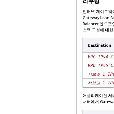
라우팅
인터넷 게이트웨
Gateway Loa
Balancer 엔
스택 구성에 대한
Destination
VPC IPv4 C
VPC IPv6 C
서브넷 1 IPv
서브넷 1 IPv
애플리케이션 서버
서버에서 Gatew