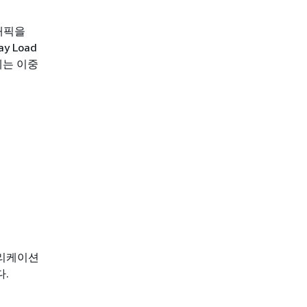
래픽을
y Load
제는 이중
플리케이션
다.