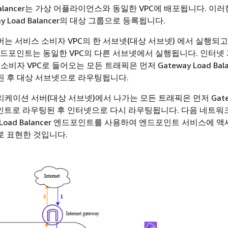
d Balancer는 가상 어플라이언스와 동일한 VPC에 배포됩니다. 이
y Load Balancer의 대상 그룹으로 등록됩니다.
 서비스 소비자 VPC의 한 서브넷(대상 서브넷) 에서 실행되고, 
cer 엔드포인트는 동일한 VPC의 다른 서브넷에서 실행됩니다. 인터
비자 VPC로 들어오는 모든 트래픽은 먼저 Gateway Load Bala
 후 대상 서브넷으로 라우팅됩니다.
이션 서버(대상 서브넷)에서 나가는 모든 트래픽은 먼저 Gatewa
엔드포인트로 라우팅된 후 인터넷으로 다시 라우팅됩니다. 다음 네트워
y Load Balancer 엔드포인트를 사용하여 엔드포인트 서비스에 
 표현한 것입니다.