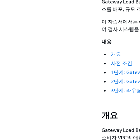
Gateway Lo
스를 배포, 규모 
이 자습서에서는 Gat
여 검사 시스템을
내용
개요
사전 조건
1단계: Gate
2단계: Gate
3단계: 라우
개요
Gateway Lo
소비자 VPC의 