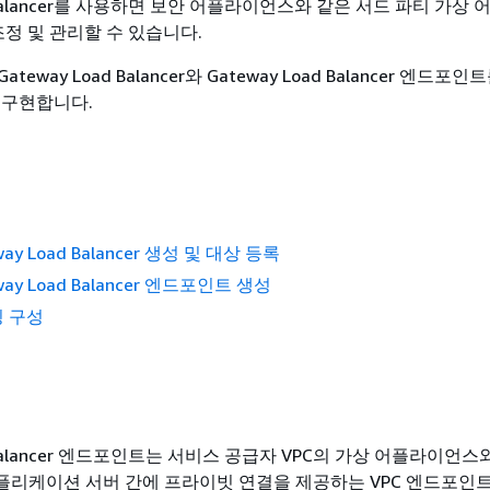
ad Balancer를 사용하면 보안 어플라이언스와 같은 서드 파티 가상
조정 및 관리할 수 있습니다.
eway Load Balancer와 Gateway Load Balancer 엔드포
 구현합니다.
way Load Balancer 생성 및 대상 등록
way Load Balancer 엔드포인트 생성
팅 구성
ad Balancer 엔드포인트는 서비스 공급자 VPC의 가상 어플라이언
애플리케이션 서버 간에 프라이빗 연결을 제공하는 VPC 엔드포인