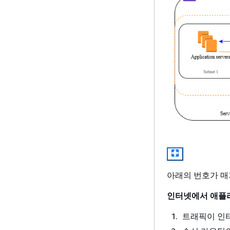
아래의 번호가 매
인터넷에서 애플리
트래픽이 인터