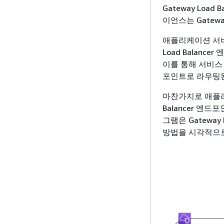
Gateway Loa
이언스는 Gatewa
애플리케이션 서버는
Load Balan
이를 통해 서비스 소
포인트로 라우팅된
마찬가지로 애플리케
Balancer 
그램은 Gatewa
방법을 시각적으로