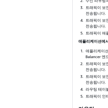
수신 라우팅의 
트래픽이 보안 
전송됩니다.
트래픽이 보안 
전송됩니다.
트래픽이 애플
애플리케이션에서 
애플리케이션 
Balancer
트래픽이 보안 
전송됩니다.
트래픽이 보안 
전송됩니다.
라우팅 테이
트래픽이 인