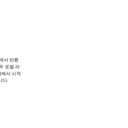
사에서 반환
우 로컬 라
버에서 시작
니다.