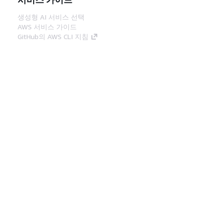
생성형 AI 서비스 선택
AWS 서비스 가이드
GitHub의 AWS CLI 지침
개발자 도구
AWS 코드 예시 라이브러리
AWS CLI
AWS Builder 센터
AWS 개발자 도구 블로그
유용한 링크
AWS 문서 MCP 서버 다운로드
AWS Console에 로그인
AWS re:Post
프라이버시
사이트 이용 약관
쿠키 기본 설
정
© 2026, Amazon Web Services, Inc. 또는 계열
사. All rights reserved.
한국어