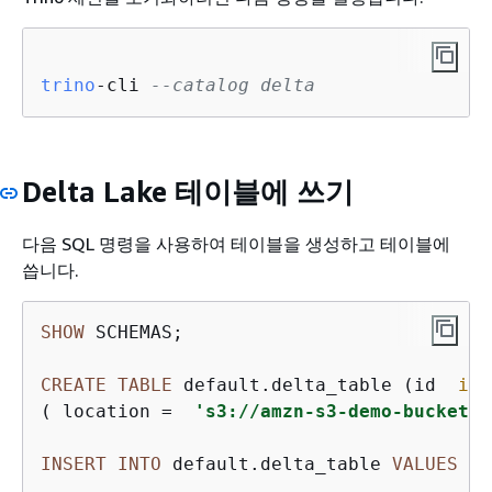
trino
-cli 
--catalog delta
Delta Lake 테이블에 쓰기
다음 SQL 명령을 사용하여 테이블을 생성하고 테이블에
씁니다.
SHOW
 SCHEMAS;

CREATE
TABLE
 default.delta_table (id  
int
( location 
=
's3://amzn-s3-demo-bucket/<
INSERT
INTO
 default.delta_table 
VALUES
  (