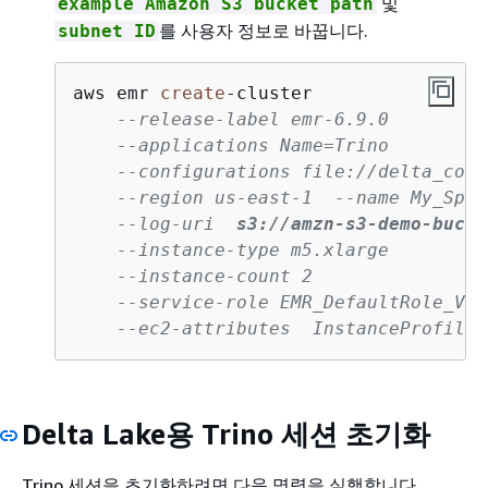
및
example Amazon S3 bucket path
를 사용자 정보로 바꿉니다.
subnet ID
aws emr 
create
-
cluster 

--release-label emr-6.9.0   
--applications Name=Trino  
--configurations file://delta_conf
--region us-east-1  --name My_Spar
--log-uri  
s3://amzn-s3-demo-bucke
--instance-type m5.xlarge  
--instance-count 2   
--service-role EMR_DefaultRole_V2 
--ec2-attributes  InstanceProfile=
Delta Lake용 Trino 세션 초기화
Trino 세션을 초기화하려면 다음 명령을 실행합니다.