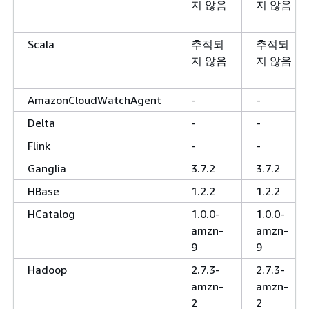
지 않음
지 않음
Scala
추적되
추적되
지 않음
지 않음
AmazonCloudWatchAgent
-
-
Delta
-
-
Flink
-
-
Ganglia
3.7.2
3.7.2
HBase
1.2.2
1.2.2
HCatalog
1.0.0-
1.0.0-
amzn-
amzn-
9
9
Hadoop
2.7.3-
2.7.3-
amzn-
amzn-
2
2