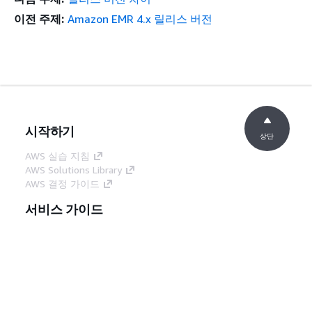
Zeppelin
-
-
이전 주제:
Amazon EMR 4.x 릴리스 버전
Zeppelin-Sandbox
0.6.1
0.6.1
ZooKeeper
-
-
ZooKeeper-Sandbox
3.4.9
3.4.9
시작하기
상단
AWS 실습 지침
AWS Solutions Library
AWS 결정 가이드
서비스 가이드
생성형 AI 서비스 선택
AWS 서비스 가이드
GitHub의 AWS CLI 지침
개발자 도구
AWS 코드 예시 라이브러리