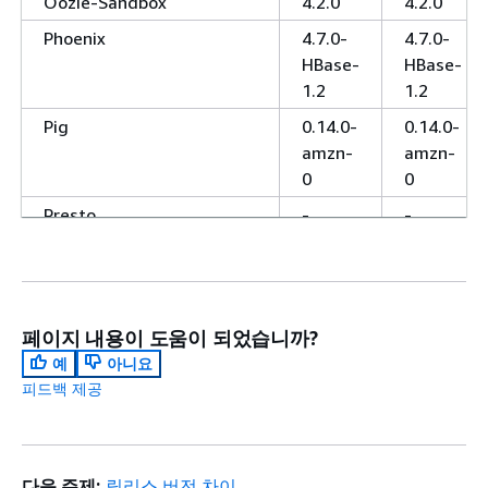
Oozie-Sandbox
4.2.0
4.2.0
Phoenix
4.7.0-
4.7.0-
HBase-
HBase-
1.2
1.2
Pig
0.14.0-
0.14.0-
amzn-
amzn-
0
0
Presto
-
-
Presto-Sandbox
0.157.1
0.157.1
Spark
1.6.3
1.6.3
Sqoop
-
-
페이지 내용이 도움이 되었습니까?
Sqoop-Sandbox
1.4.6
1.4.6
예
아니요
피드백 제공
TensorFlow
-
-
Tez
0.8.4
0.8.4
Trino (PrestoSQL)
-
-
다음 주제:
릴리스 버전 차이