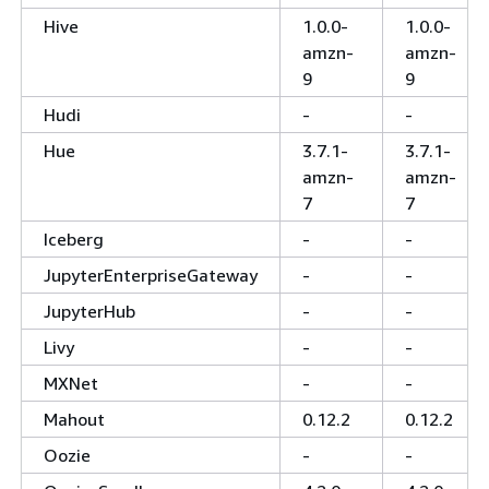
Hive
1.0.0-
1.0.0-
amzn-
amzn-
9
9
Hudi
-
-
Hue
3.7.1-
3.7.1-
amzn-
amzn-
7
7
Iceberg
-
-
JupyterEnterpriseGateway
-
-
JupyterHub
-
-
Livy
-
-
MXNet
-
-
Mahout
0.12.2
0.12.2
Oozie
-
-