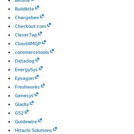
Buildkite
Chargebee
Checkout.com
CleverTap
CloudAMQP
commercetools
Datadog
EnergySys
Epsagon
Freshworks
Genesys
Gladly
GS2
Guidewire
Hitachi Solutions