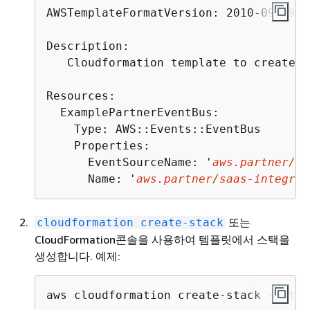
AWSTemplateFormatVersion: 2010-09-09

Description: 

   Cloudformation template to create E
Resources:

  ExamplePartnerEventBus:

    Type: AWS::Events::EventBus

    Properties:

      EventSourceName: '
aws.partner/sa
      Name: '
aws.partner/saas-integrat
또는
cloudformation create-stack
CloudFormation콘솔을 사용하여 템플릿에서 스택을
생성합니다. 예제:
aws cloudformation create-stack --stac