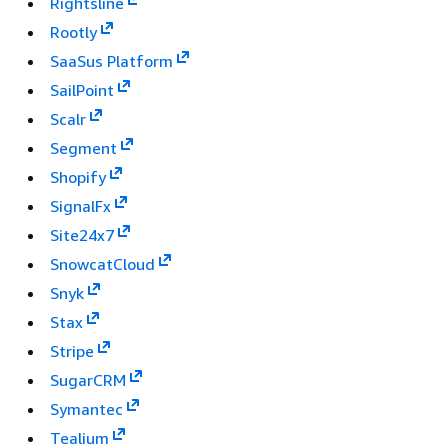
Rightsline
Rootly
SaaSus Platform
SailPoint
Scalr
Segment
Shopify
SignalFx
Site24x7
SnowcatCloud
Snyk
Stax
Stripe
SugarCRM
Symantec
Tealium