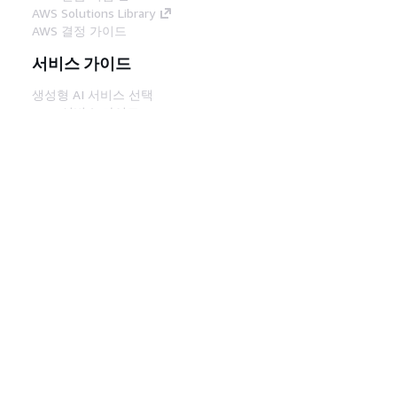
AWS Solutions Library
AWS 결정 가이드
서비스 가이드
생성형 AI 서비스 선택
AWS 서비스 가이드
GitHub의 AWS CLI 지침
개발자 도구
AWS 코드 예시 라이브러리
AWS CLI
AWS Builder 센터
AWS 개발자 도구 블로그
유용한 링크
AWS 문서 MCP 서버 다운로드
AWS Console에 로그인
AWS re:Post
프라이버시
사이트 이용 약관
쿠키 기본 설