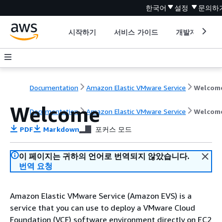
한국어
설정
문의하
시작하기
서비스 가이드
개발자 도구
Documentation
Amazon Elastic VMware Service
Welcom
Welcome
Documentation
Amazon Elastic VMware Service
Welcom
PDF
Markdown
포커스 모드
이 페이지는 귀하의 언어로 번역되지 않았습니다.
번역 요청
Amazon Elastic VMware Service (Amazon EVS) is a
service that you can use to deploy a VMware Cloud
Foundation (VCF) software environment directly on EC2