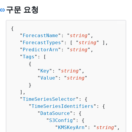
구문 요청
{
   "
ForecastName
": "
string
",

   "
ForecastTypes
": [ "
string
" ],

   "
PredictorArn
": "
string
",

   "
Tags
": [ 

{
         "
Key
": "
string
",

         "
Value
": "
string
"

      }

   ],

   "
TimeSeriesSelector
": 
{
      "
TimeSeriesIdentifiers
": 
{
         "
DataSource
": 
{
            "
S3Config
": 
{
               "
KMSKeyArn
": "
string
",
