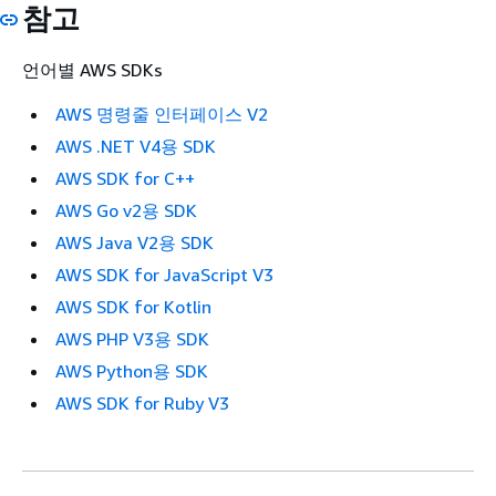
참고
언어별 AWS SDKs
AWS 명령줄 인터페이스 V2
AWS .NET V4용 SDK
AWS SDK for C++
AWS Go v2용 SDK
AWS Java V2용 SDK
AWS SDK for JavaScript V3
AWS SDK for Kotlin
AWS PHP V3용 SDK
AWS Python용 SDK
AWS SDK for Ruby V3