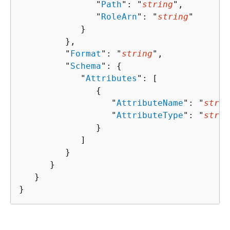
               "
Path
": "
string
",

               "
RoleArn
": "
string
"

            }

         },

         "
Format
": "
string
",

         "
Schema
": 
{
            "
Attributes
": [ 

{
                  "
AttributeName
": "
strin
                  "
AttributeType
": "
strin
               }

            ]

         }

      }

   }

}