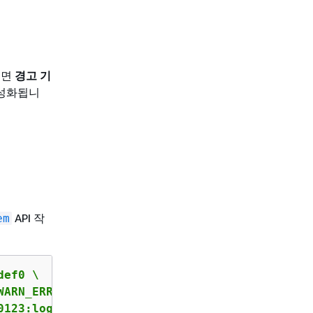
려면
경고 기
활성화됩니
API 작
em
ef0 \

WARN_ERROR, \

0123:log-group:/aws/fsx/testEventLogging"}"