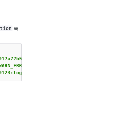
속
tion
17a72b548a9  \ 

WARN_ERROR, \

0123:log-group:/aws/fsx/testEventLogging"}"