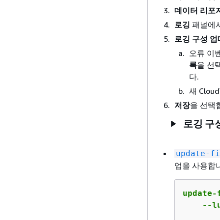
데이터 리포
로깅
패널에
로깅 구성 
오류 이
록
을 선
다.
새 Clo
저장
을 선택
로깅 구
update-fi
업을 사용합
update-
    --l
       