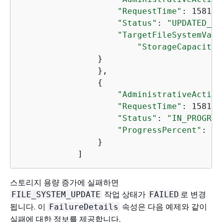
"RequestTime"
: 158169
"Status"
: 
"UPDATED_OP
"TargetFileSystemValu
"StorageCapacity"
                }

                },

{
"AdministrativeAction
"RequestTime"
: 158169
"Status"
: 
"IN_PROGRES
"ProgressPercent"
: 50
                }

            ]
스토리지 용량 증가에 실패하면
작업 상태가
로 변경
FILE_SYSTEM_UPDATE
FAILED
됩니다. 이
속성은 다음 예제와 같이
FailureDetails
실패에 대한 정보를 제공합니다.