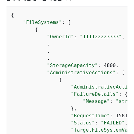
{
"FileSystems"
: [ 

{
"OwnerId"
: 
"111122223333"
,

            .

            .

            .

"StorageCapacity"
: 4800,

"AdministrativeActions"
: [ 

{
"AdministrativeAction
"FailureDetails"
: 
{
"Message"
: 
"strin
                    },

"RequestTime"
: 158169
"Status"
: 
"FAILED"
,

"TargetFileSystemValu