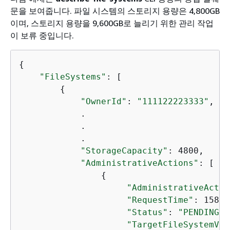
문을 보여줍니다. 파일 시스템의 스토리지 용량은 4,800GB
이며, 스토리지 용량을 9,600GB로 늘리기 위한 관리 작업
이 보류 중입니다.
{
"FileSystems"
: [

{
"OwnerId"
: 
"111122223333"
,

            .

            .

            .

"StorageCapacity"
: 4800,

"AdministrativeActions"
: [

{
"AdministrativeActio
"RequestTime"
: 15816
"Status"
: 
"PENDING"
,

"TargetFileSystemVal