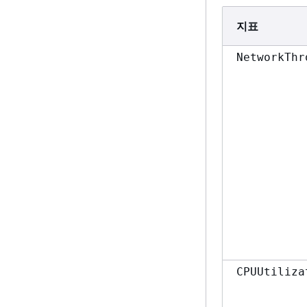
지표
NetworkThr
CPUUtiliza