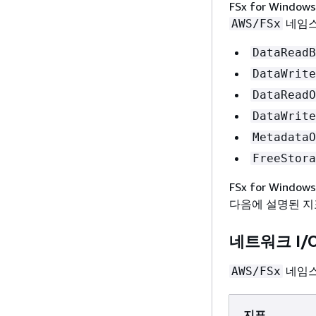
FSx for Windo
네임스
AWS/FSx
DataReadB
DataWrite
DataReadO
DataWrite
MetadataO
FreeStora
FSx for Wind
다음에 설명된 지표를
네트워크 I/
네임스
AWS/FSx
지표