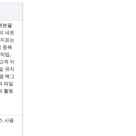
백분율
의 네트
 지표는
터 중복
작업,
고객 지
 및 유지
템 백그
여 파일
크 활동
스 사용