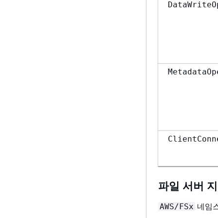
DataWriteO
MetadataOp
ClientConn
파일 서버 
네임스
AWS/FSx