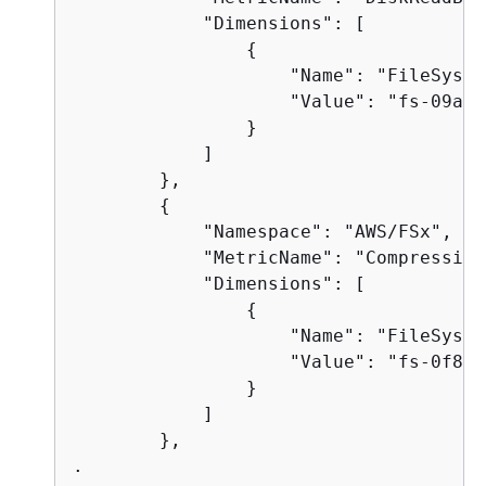
            "Dimensions": [

{
                    "Name": "FileSyste
                    "Value": "fs-09a10
                }

            ]

        },

{
            "Namespace": "AWS/FSx",

            "MetricName": "Compression
            "Dimensions": [

{
                    "Name": "FileSyste
                    "Value": "fs-0f84c
                }

            ]

        },

.
