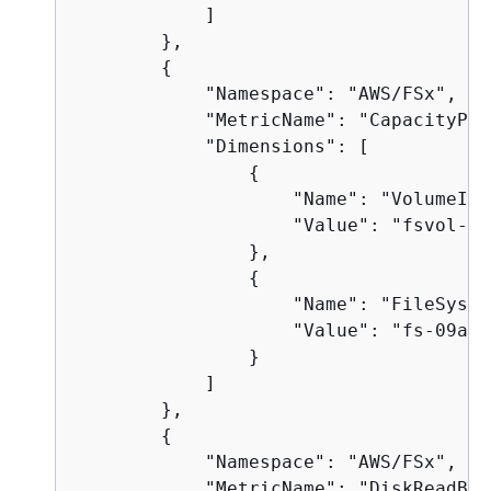
            ]

        },

{
            "Namespace": "AWS/FSx",

            "MetricName": "CapacityPoo
            "Dimensions": [

{
                    "Name": "VolumeId",
                    "Value": "fsvol-0c
                },

{
                    "Name": "FileSyste
                    "Value": "fs-09a10
                }

            ]

        },

{
            "Namespace": "AWS/FSx",

            "MetricName": "DiskReadByte