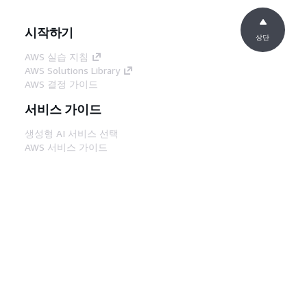
시작하기
상단
AWS 실습 지침
AWS Solutions Library
AWS 결정 가이드
서비스 가이드
생성형 AI 서비스 선택
AWS 서비스 가이드
GitHub의 AWS CLI 지침
개발자 도구
AWS 코드 예시 라이브러리
AWS CLI
AWS Builder 센터
AWS 개발자 도구 블로그
유용한 링크
AWS 문서 MCP 서버 다운로드