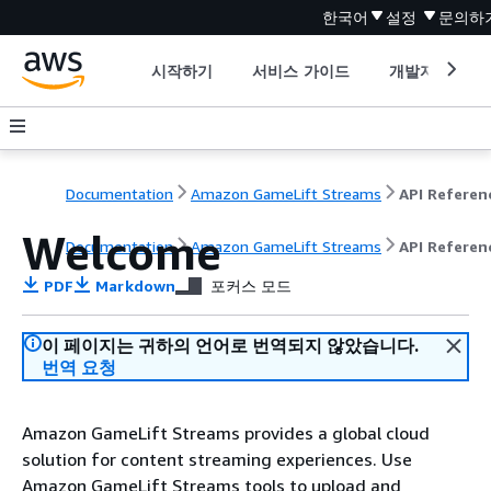
한국어
설정
문의하
시작하기
서비스 가이드
개발자 도구
Documentation
Amazon GameLift Streams
API Referen
Welcome
Documentation
Amazon GameLift Streams
API Referen
PDF
Markdown
포커스 모드
이 페이지는 귀하의 언어로 번역되지 않았습니다.
번역 요청
Amazon GameLift Streams provides a global cloud
solution for content streaming experiences. Use
Amazon GameLift Streams tools to upload and