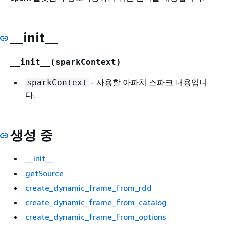
__init__
__init__(sparkContext)
- 사용할 아파치 스파크 내용입니
sparkContext
다.
생성 중
__init__
getSource
create_dynamic_frame_from_rdd
create_dynamic_frame_from_catalog
create_dynamic_frame_from_options