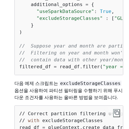
    additional_options = 
{
"useSparkDataSource"
: 
True
,

"excludeStorageClasses"
 : [
"GLAC
    }

)

//  Suppose year and month are partiti
//  Filtering on year and month won't 
//  contain data with other year/month
filtered_df = read_df.filter(
"year == 
다음 예제 스크립트는
excludeStorageClasses
옵션을 사용하여 파티션 필터링을 수행하기 위해 푸시
다운 조건자를 사용하는 올바른 방법을 보여줍니다.
// Correct partition filtering using t
// 
with
 excludeStorageClasses

read_df = glueContext.create_data_fram