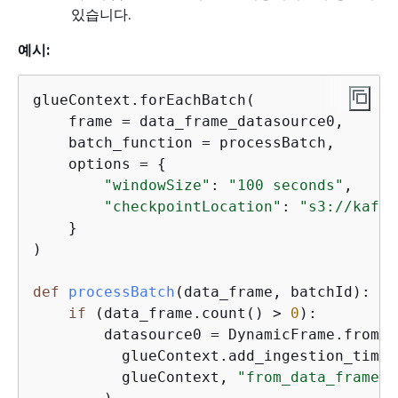
있습니다.
예시:
glueContext.forEachBatch(

    frame = data_frame_datasource0,

    batch_function = processBatch, 

    options = 
{
"windowSize"
: 
"100 seconds"
, 

"checkpointLocation"
: 
"s3://kafka
    }

)

def
processBatch
(
data_frame, batchId
):
if
 (data_frame.count() > 
0
):

        datasource0 = DynamicFrame.fromDF(
          glueContext.add_ingestion_time_
          glueContext, 
"from_data_frame"