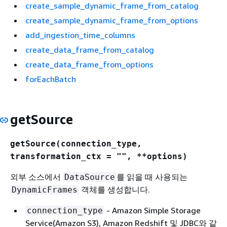
create_sample_dynamic_frame_from_catalog
create_sample_dynamic_frame_from_options
add_ingestion_time_columns
create_data_frame_from_catalog
create_data_frame_from_options
forEachBatch
getSource
getSource(connection_type,
transformation_ctx = "", **options)
외부 소스에서
를 읽을 때 사용되는
DataSource
객체를 생성합니다.
DynamicFrames
- Amazon Simple Storage
connection_type
Service(Amazon S3), Amazon Redshift 및 JDBC와 같