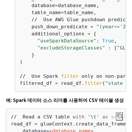
    database=database_name,

    table_name=table_name,

    //  Use AWS Glue pushdown predicat
    push_down_predicate = 
"(year=='201
    additional_options = 
{
"useSparkDataSource"
: 
True
,

"excludeStorageClasses"
 : [
"GLAC
    }

)

//  Use Spark 
filter
 only on non-parti
filtered_df = read_df.
filter
(
"state ==
예: Spark 데이터 소스 리더를 사용하여 CSV 테이블 생성
//  Read a CSV table 
with
'\t'
as
 separat
read_df = glueContext.create_data_frame.f
    database=
<database_name>
,
