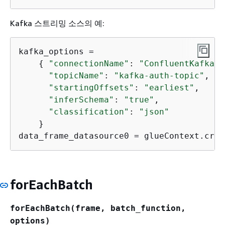
Kafka 스트리밍 소스의 예:
kafka_options =

{
"connectionName"
: 
"ConfluentKafka"
,
"topicName"
: 
"kafka-auth-topic"
, 

"startingOffsets"
: 
"earliest"
, 

"inferSchema"
: 
"true"
, 

"classification"
: 
"json"
    }

data_frame_datasource0 = glueContext.crea
forEachBatch
forEachBatch(frame, batch_function,
options)