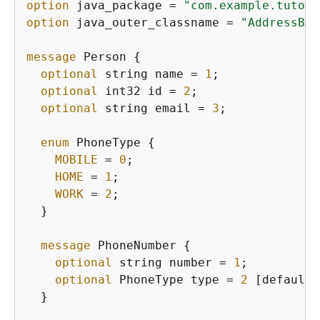
option
 java_package = 
"com.example.tutori
option
 java_outer_classname = 
"AddressBoo
message
 Person 
{
optional
 string name = 
1
;

optional
 int32 id = 
2
;

optional
 string email = 
3
;

enum
 PhoneType 
{
MOBILE
 = 
0
;

HOME
 = 
1
;

WORK
 = 
2
;

  }

message
 PhoneNumber 
{
optional
 string number = 
1
;

optional
 PhoneType type = 
2
 [default 
  }
