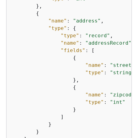
        },

{
"name"
: 
"address"
,

"type"
: 
{
"type"
: 
"record"
,

"name"
: 
"addressRecord"
,

"fields"
: [

{
"name"
: 
"street"
,

"type"
: 
"string"
                    },

{
"name"
: 
"zipcode"
"type"
: 
"int"
                    }

                ]

            }

        }
