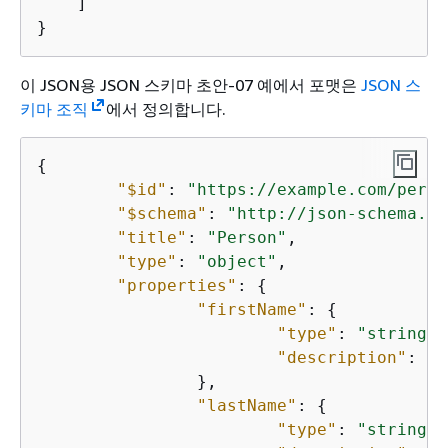
    ]

}
이 JSON용 JSON 스키마 초안-07 예에서 포맷은
JSON 스
키마 조직
에서 정의합니다.
{
"$id"
: 
"https://example.com/perso
"$schema"
: 
"http://json-schema.or
"title"
: 
"Person"
,

"type"
: 
"object"
,

"properties"
: 
{
"firstName"
: 
{
"type"
: 
"string"
,

"description"
: 
"T
		},

"lastName"
: 
{
"type"
: 
"string"
,
