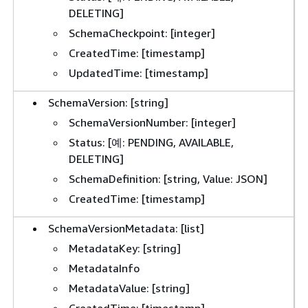
DELETING]
SchemaCheckpoint: [integer]
CreatedTime: [timestamp]
UpdatedTime: [timestamp]
SchemaVersion: [string]
SchemaVersionNumber: [integer]
Status: [예: PENDING, AVAILABLE,
DELETING]
SchemaDefinition: [string, Value: JSON]
CreatedTime: [timestamp]
SchemaVersionMetadata: [list]
MetadataKey: [string]
MetadataInfo
MetadataValue: [string]