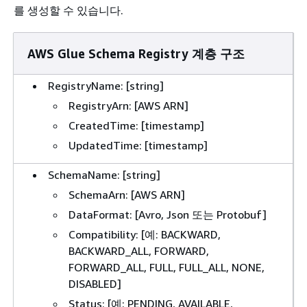
를 생성할 수 있습니다.
AWS Glue Schema Registry 계층 구조
RegistryName: [string]
RegistryArn: [AWS ARN]
CreatedTime: [timestamp]
UpdatedTime: [timestamp]
SchemaName: [string]
SchemaArn: [AWS ARN]
DataFormat: [Avro, Json 또는 Protobuf]
Compatibility: [예: BACKWARD,
BACKWARD_ALL, FORWARD,
FORWARD_ALL, FULL, FULL_ALL, NONE,
DISABLED]
Status: [예: PENDING, AVAILABLE,