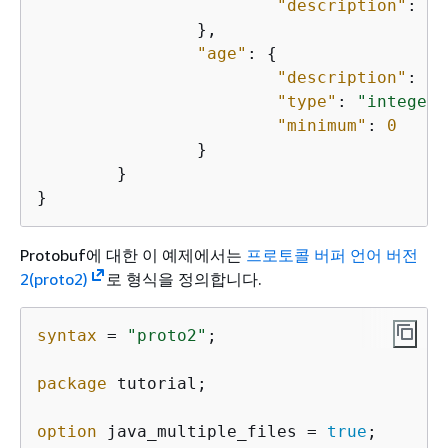
"description"
: 
"T
		},

"age"
: 
{
"description"
: 
"A
"type"
: 
"integer"
"minimum"
: 
0
		}

	}

}
Protobuf에 대한 이 예제에서는
프로토콜 버퍼 언어 버전
2(proto2)
로 형식을 정의합니다.
syntax
 = 
"proto2"
;

package
 tutorial;

option
 java_multiple_files = 
true