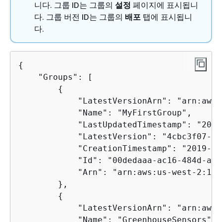
니다. 그룹 ID는 그룹의
설정
페이지에 표시됩니
다. 그룹 버전 ID는 그룹의
배포
탭에 표시됩니
다.
{
    "Groups": [

{
            "LatestVersionArn": "arn:aws:
            "Name": "MyFirstGroup",

            "LastUpdatedTimestamp": "2019
            "LatestVersion": "4cbc3f07-fc
            "CreationTimestamp": "2019-11
            "Id": "00dedaaa-ac16-484d-ad7
            "Arn": "arn:aws:us-west-2:123
        },

{
            "LatestVersionArn": "arn:aws:
            "Name": "GreenhouseSensors",
