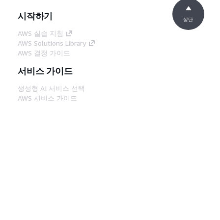
시작하기
상단
AWS 실습 지침
AWS Solutions Library
AWS 결정 가이드
서비스 가이드
생성형 AI 서비스 선택
AWS 서비스 가이드
GitHub의 AWS CLI 지침
개발자 도구
AWS 코드 예시 라이브러리
AWS CLI
AWS Builder 센터
AWS 개발자 도구 블로그
유용한 링크
AWS 문서 MCP 서버 다운로드
AWS Console에 로그인