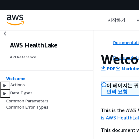
시작하기
Documentati
AWS HealthLake
Welc
Documentati
API Reference
PDF
Markdo
Welcome
Actions
이 페이지는 
번역 요청
Data Types
Common Parameters
Common Error Types
This is the
AWS H
is AWS HealthLa
This document wa