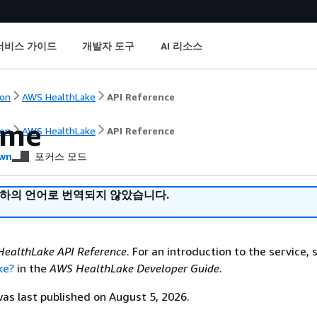
서비스 가이드
개발자 도구
AI 리소스
on
AWS HealthLake
API Reference
ome
on
AWS HealthLake
API Reference
wn
포커스 모드
귀하의 언어로 번역되지 않았습니다.
ealthLake API Reference
. For an introduction to the service,
ke?
in the
AWS HealthLake Developer Guide
.
s last published on August 5, 2026.