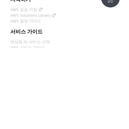
상단
AWS 실습 지침
AWS Solutions Library
AWS 결정 가이드
서비스 가이드
생성형 AI 서비스 선택
AWS 서비스 가이드
GitHub의 AWS CLI 지침
개발자 도구
AWS 코드 예시 라이브러리
AWS CLI
AWS Builder 센터
AWS 개발자 도구 블로그
유용한 링크
AWS 문서 MCP 서버 다운로드
AWS Console에 로그인
AWS re:Post