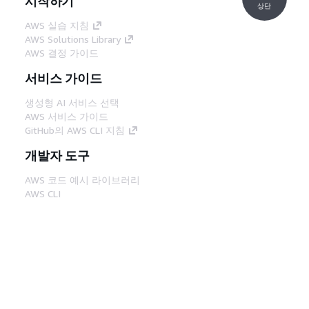
시작하기
상단
AWS 실습 지침
AWS Solutions Library
AWS 결정 가이드
서비스 가이드
생성형 AI 서비스 선택
AWS 서비스 가이드
GitHub의 AWS CLI 지침
개발자 도구
AWS 코드 예시 라이브러리
AWS CLI
AWS Builder 센터
AWS 개발자 도구 블로그
유용한 링크
AWS 문서 MCP 서버 다운로드
AWS Console에 로그인
AWS re:Post