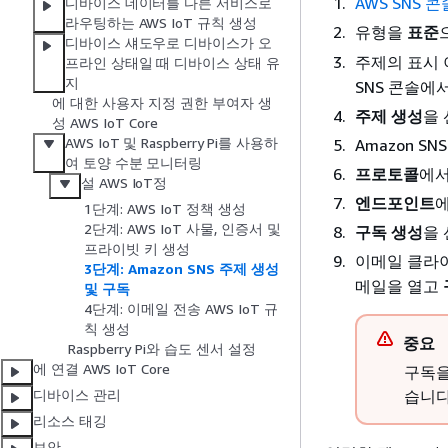
AWS SNS 콘
디바이스 데이터를 다른 서비스로
라우팅하는 AWS IoT 규칙 생성
유형을
표준
디바이스 섀도우로 디바이스가 오
주제의 표시 
프라인 상태일 때 디바이스 상태 유
지
SNS 콘솔에
에 대한 사용자 지정 권한 부여자 생
주제 생성
을
성 AWS IoT Core
AWS IoT 및 Raspberry Pi를 사용하
Amazon S
여 토양 수분 모니터링
프로토콜
에
설 AWS IoT정
엔드포인트
에
1단계: AWS IoT 정책 생성
2단계: AWS IoT 사물, 인증서 및
구독 생성
을
프라이빗 키 생성
이메일 클라
3단계: Amazon SNS 주제 생성
메일을 열고
및 구독
4단계: 이메일 전송 AWS IoT 규
칙 생성
중요
Raspberry Pi와 습도 센서 설정
에 연결 AWS IoT Core
구독을
습니다
디바이스 관리
리소스 태깅
보안