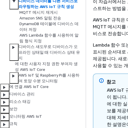
디바이스 데이터를 다른 서비스로
이 자습서에서는 보
라우팅하는 AWS IoT 규칙 생성
스트하는 방법을 
MQTT 메시지 재게시
Amazon SNS 알림 전송
AWS IoT 규칙
DynamoDB 테이블에 디바이스 데
MQTT 메시지를
이터 저장
비스로 전송합니다
AWS Lambda 함수를 사용하여 알
림 형식 지정
Lambda 함수
디바이스 섀도우로 디바이스가 오
표시된 순서대로 
프라인 상태일 때 디바이스 상태 유
지
제공됩니다. 새로
에 대한 사용자 지정 권한 부여자 생
사용할 수 있는 
성 AWS IoT Core
AWS IoT 및 Raspberry Pi를 사용하
여 토양 수분 모니터링
참고
에 연결 AWS IoT Core
AWS Io
디바이스 관리
이 됩니다
리소스 태깅
에 대한 
보안
보를 제공
모니터링 AWS IoT
대해 자세히
규칙
한 설명은