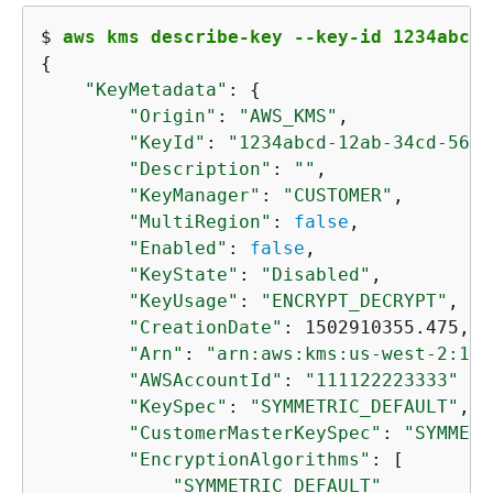
$ 
aws kms describe-key --key-id 1234abcd-
{
"KeyMetadata"
: 
{
"Origin"
: 
"AWS_KMS"
,

"KeyId"
: 
"1234abcd-12ab-34cd-56ef
"Description"
: 
""
,

"KeyManager"
: 
"CUSTOMER"
,

"MultiRegion"
: 
false
,

"Enabled"
: 
false
,

"KeyState"
: 
"Disabled"
,

"KeyUsage"
: 
"ENCRYPT_DECRYPT"
,   
"CreationDate"
: 1502910355.475,

"Arn"
: 
"arn:aws:kms:us-west-2:111
"AWSAccountId"
: 
"111122223333"
"KeySpec"
: 
"SYMMETRIC_DEFAULT"
,

"CustomerMasterKeySpec"
: 
"SYMMETR
"EncryptionAlgorithms"
: [

"SYMMETRIC_DEFAULT"