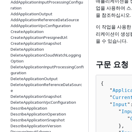
애플리케이션을 생
AddApplicationInputProcessingConfigu
업을 사용하여 스
ration
AddApplicationOutput
을 참조하십시오.
AddApplicationReferenceDataSource
AddApplicationVpcConfiguration
이 작업을 사용한
CreateApplication
리케이션이 생성
CreateApplicationPresignedUrl
을 수 있습니다.
CreateApplicationSnapshot
DeleteApplication
DeleteApplicationCloudWatchLogging
Option
구문 요청
DeleteApplicationInputProcessingConfi
guration
DeleteApplicationOutput
{
DeleteApplicationReferenceDataSourc
   "
Applic
e
DeleteApplicationSnapshot
   "
Curren
DeleteApplicationVpcConfiguration
   "
Input
"
DescribeApplication
      "
Inp
DescribeApplicationOperation
         "
DescribeApplicationSnapshot
      },

DescribeApplicationVersion
DiscoverInputSchema