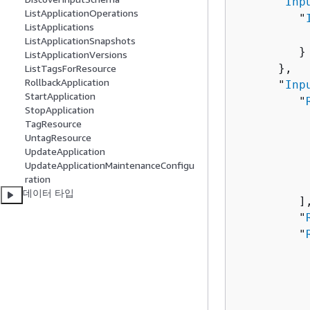
      "
Inp
ListApplicationOperations
         "
ListApplications
          
ListApplicationSnapshots
         }

ListApplicationVersions
      },

ListTagsForResource
RollbackApplication
      "
Inp
StartApplication
         "
StopApplication
TagResource
          
UntagResource
          
UpdateApplication
UpdateApplicationMaintenanceConfigu
          
ration
           
데이터 타입
         ],
         "
         "
          
          
          
          