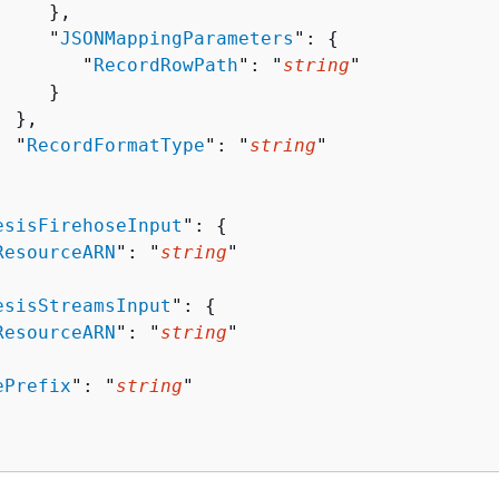
    },

     "
JSONMappingParameters
": 
{
        "
RecordRowPath
": "
string
"

    }

 },

  "
RecordFormatType
": "
string
"

esisFirehoseInput
": 
{
ResourceARN
": "
string
"

esisStreamsInput
": 
{
ResourceARN
": "
string
"

ePrefix
": "
string
"
