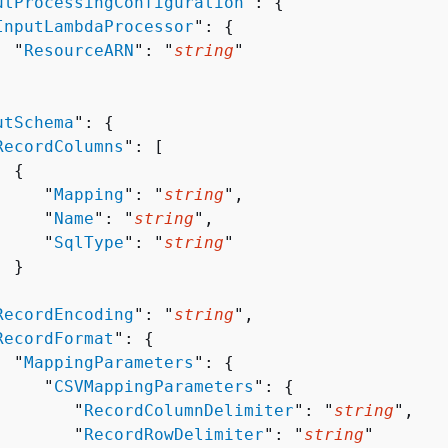
utProcessingConfiguration
": 
{
InputLambdaProcessor
": 
{
  "
ResourceARN
": "
string
"

utSchema
": 
{
RecordColumns
": [ 

{
     "
Mapping
": "
string
",

     "
Name
": "
string
",

     "
SqlType
": "
string
"

 }



RecordEncoding
": "
string
",

RecordFormat
": 
{
  "
MappingParameters
": 
{
     "
CSVMappingParameters
": 
{
        "
RecordColumnDelimiter
": "
string
",

        "
RecordRowDelimiter
": "
string
"
