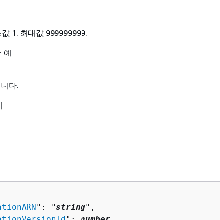
 1. 최대값 999999999.
: 예
니다.
체
ationARN
": "
string
",

ationVersionId
": 
number
,
