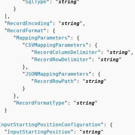
        "
SqlType
": "
string
"

    }

 ],

  "
RecordEncoding
": "
string
",

  "
RecordFormat
": 
{
     "
MappingParameters
": 
{
        "
CSVMappingParameters
": 
{
           "
RecordColumnDelimiter
": "
string
",

           "
RecordRowDelimiter
": "
string
"

       },

        "
JSONMappingParameters
": 
{
           "
RecordRowPath
": "
string
"

       }

    },

     "
RecordFormatType
": "
string
"

 }



InputStartingPositionConfiguration
": 
{
  "
InputStartingPosition
": "
string
"
