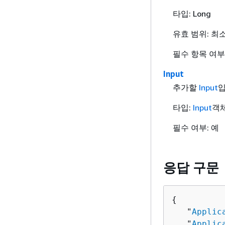
타입: Long
유효 범위: 최소값
필수 항목 여부
Input
추가할
Input
입
타입:
Input
객
필수 여부: 예
응답 구문
{
   "
Applic
   "
Applic