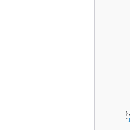
          
           
           
          
          
          
          
          
          
           
          
          
           
           
          
           
         },
         "
          