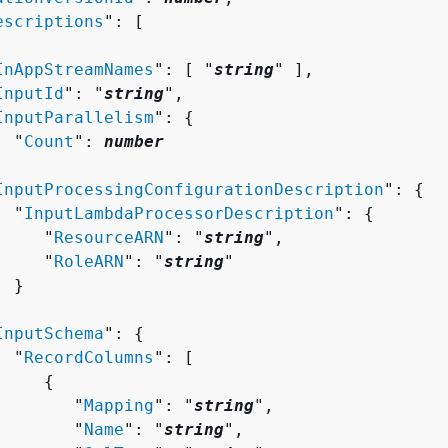
escriptions
": [ 

InAppStreamNames
": [ "
string
" ],

InputId
": "
string
",

InputParallelism
": 
{
  "
Count
": 
number


InputProcessingConfigurationDescription
": 
{
  "
InputLambdaProcessorDescription
": 
{
     "
ResourceARN
": "
string
",

     "
RoleARN
": "
string
"

 }



InputSchema
": 
{
  "
RecordColumns
": [ 

{
        "
Mapping
": "
string
",

        "
Name
": "
string
",
