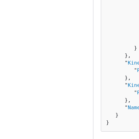
           
          
          
           
           
          
         }

      },

      "
Kin
         "
      },

      "
Kin
         "
      },

      "
Nam
   }

}