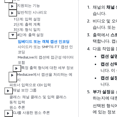
지원되는 기능
채널의
채널 
일반적인 시나리오
습니다.
1단계: 입력 설정
비디오 및 오
2단계: 출력 계획
습니다. 또는
3단계: 형식 일치
출력에서
스
4단계: 출력 설정
택합니다. 캡
임베디드 또는 객체 캡션 인코딩
사이드카 또는 SMPTE-TT 캡션 인
다음 작업을 
코딩
캡션 설
MediaLive의 캡션에 접근성 데이터
포함
캡션 선
특정 출력 형식에 대한 세부 정보
니다. 
MediaLive에서 캡션을 처리하는 예
캡션 설
시
니다.
파트너 입력으로 CDI 입력
채널 보안 그룹
부가 설정
을
클래스: 채널 클래스 및 입력 클래스
하는지에 대한
동적 입력
선택된 형식에
원소 추론
에 있는 정보
CLI를 사용한 원소 추론