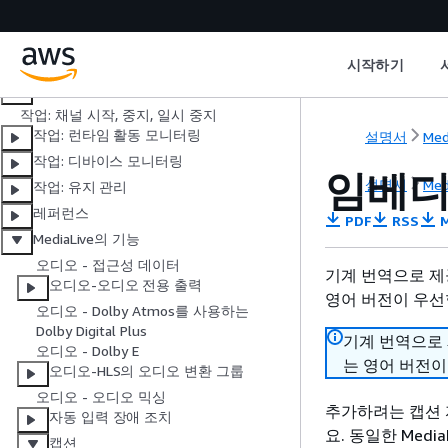
설정: 채널 생성
설정: 출력 그룹 생성
설정: 출력 인코딩 생성
시작하기
설정: 예약 생성
작업: 채널 시작, 중지, 일시 중지
작업: 런타임 활동 모니터링
설명서
Med
작업: 디바이스 모니터링
임베디
설명서
Med
작업: 유지 관리
레퍼런스
PDF
RSS
M
MediaLive의 기능
오디오 - 접근성 데이터
기계 번역으로 제
오디오-오디오 전용 출력
영어 버전이 우선
오디오 - Dolby Atmos를 사용하는
Dolby Digital Plus
기계 번역으로
오디오 - Dolby E
는 영어 버전이
오디오-HLS의 오디오 변환 그룹
오디오 - 오디오 믹싱
추가하려는 캡션 
자동 입력 장애 조치
요. 동일한 Med
캡션