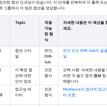
정의된 캡션 인코딩이 있습니다. 이 단계를 반복하여 이 출력 또는
력 그룹에서 더 많은 캡션을 생성합니다.
Topic
적용
자세한 내용은 이 섹션을
가능
세요.
한 형
식
,
캡션 스타
번인,
번인 또는 DVB-Sub의 글
일
DVB-
일
Sub
어
이 특정 캡
모든
선택 사항. 자세한 내용을
션에 대한
형식
려면 각 필드 옆의
정보
링
언어 정보
택합니다.
접근성 데
모든
MediaLive의 캡션에 접
VB
이터
형식
터 포함