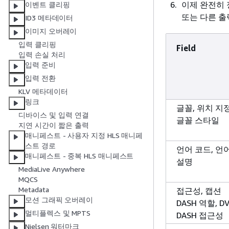
이제 완전히 
이벤트 클리핑
또는 다른 출
ID3 메타데이터
이미지 오버레이
입력 클리핑
Field
입력 손실 처리
입력 준비
입력 전환
KLV 메타데이터
링크
글꼴, 위치 지정
디바이스 및 입력 연결
글꼴 스타일
지연 시간이 짧은 출력
매니페스트 - 사용자 지정 HLS 매니페
스트 경로
언어 코드, 언
매니페스트 - 중복 HLS 매니페스트
설명
MediaLive Anywhere
MQCS
Metadata
접근성, 캡션
모션 그래픽 오버레이
DASH 역할, D
멀티플렉스 및 MPTS
DASH 접근성
Nielsen 워터마크