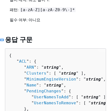
패턴:
[a-zA-Z][a-zA-Z0-9\-]*
필수 여부: 아니요
응답 구문
{
   "
ACL
": 
{
      "
ARN
": "
string
",

      "
Clusters
": [ "
string
" ],

      "
MinimumEngineVersion
": "
string
",

      "
Name
": "
string
",

      "
PendingChanges
": 
{
         "
UserNamesToAdd
": [ "
string
" ],

         "
UserNamesToRemove
": [ "
string
" 
      },
