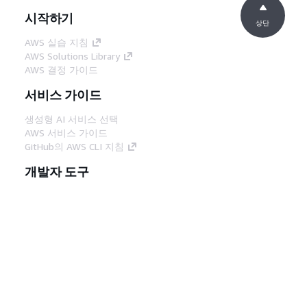
시작하기
상단
AWS 실습 지침
AWS Solutions Library
AWS 결정 가이드
서비스 가이드
생성형 AI 서비스 선택
AWS 서비스 가이드
GitHub의 AWS CLI 지침
개발자 도구
AWS 코드 예시 라이브러리
AWS CLI
AWS Builder 센터
AWS 개발자 도구 블로그
유용한 링크
AWS 문서 MCP 서버 다운로드
AWS Console에 로그인