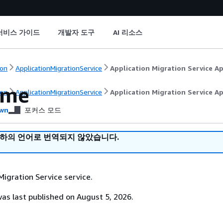
서비스 가이드
개발자 도구
AI 리소스
on
ApplicationMigrationService
Application Migration Service Ap
ome
on
ApplicationMigrationService
Application Migration Service Ap
wn
포커스 모드
귀하의 언어로 번역되지 않았습니다.
Migration Service service.
s last published on August 5, 2026.