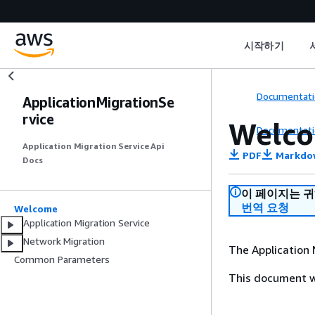
시작하기
Documentati
ApplicationMigrationSe
rvice
Welc
Documentati
Application Migration Service Api
PDF
Markdo
Docs
이 페이지는 
번역 요청
Welcome
Application Migration Service
Network Migration
The Application 
Common Parameters
This document wa