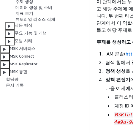
이 단계에서는 두
주제 생성
데이터 생성 및 소비
고 해당 주제에 
지표 보기
니다. 두 번째 태
튜토리얼 리소스 삭제
단계에서 이 역할
작동 방식
들고 해당 주제로
주요 기능 및 개념
모범 사례
주제를 생성하고 
MSK 서버리스
IAM 콘솔(
htt
MSK Connect
탐색 창에서
MSK Replicator
정책 생성
을
MSK 통합
정책 편집기
할당량
문서 기록
다음 예제에
클러스터
계정 ID 
MSKTut
4e9a-9