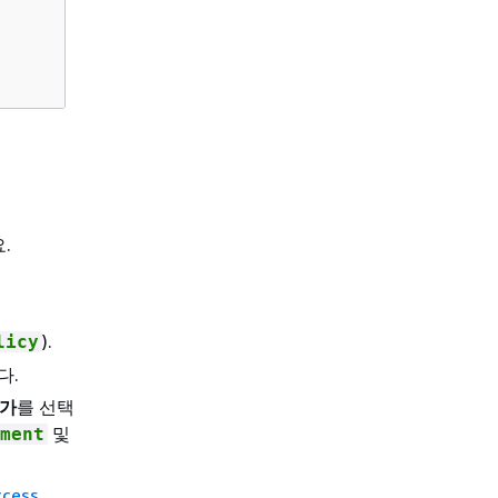
.
).
licy
다.
추가
를 선택
및
ment
ccess