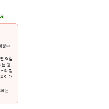
).
le
 계정수
정된 역할
되는 경
스와 같
름이 대
후에는