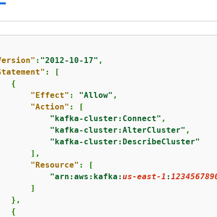
Version"
:
"2012-10-17"
,

Statement"
: [

{
"Effect"
: 
"Allow"
,

"Action"
: [

"kafka-cluster:Connect"
,

"kafka-cluster:AlterCluster"
,

"kafka-cluster:DescribeCluster"
      ],

"Resource"
: [

"arn:aws:kafka:
us-east-1
:
123456789
      ]

  },

{