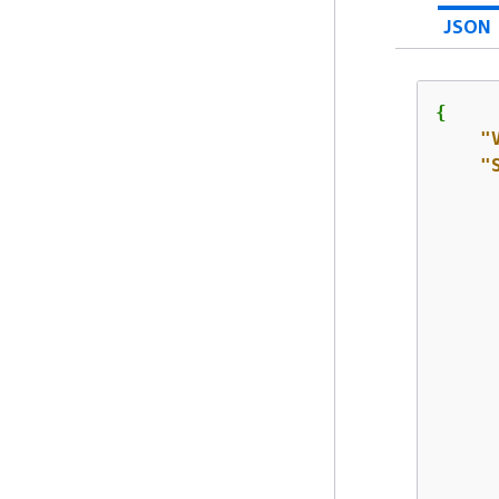
JSON
{
"
"
      
      
      